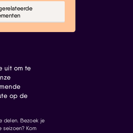
gerelateerde
ementen
e uit om te
onze
komende
rste op de
e delen. Bezoek je
e seizoen? Kom