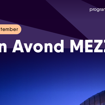
progra
ptember
n Avond MEZ
Skip navigatie