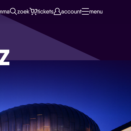
mma
zoek
tickets
account
menu
Z