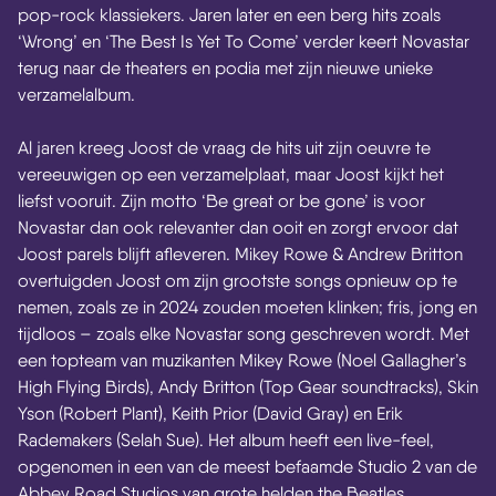
pop-rock klassiekers. Jaren later en een berg hits zoals
‘Wrong’ en ‘The Best Is Yet To Come’ verder keert Novastar
terug naar de theaters en podia met zijn nieuwe unieke
verzamelalbum.
Al jaren kreeg Joost de vraag de hits uit zijn oeuvre te
vereeuwigen op een verzamelplaat, maar Joost kijkt het
liefst vooruit. Zijn motto ‘Be great or be gone’ is voor
Novastar dan ook relevanter dan ooit en zorgt ervoor dat
Joost parels blijft afleveren. Mikey Rowe & Andrew Britton
overtuigden Joost om zijn grootste songs opnieuw op te
nemen, zoals ze in 2024 zouden moeten klinken; fris, jong en
tijdloos – zoals elke Novastar song geschreven wordt. Met
een topteam van muzikanten Mikey Rowe (Noel Gallagher’s
High Flying Birds), Andy Britton (Top Gear soundtracks), Skin
Yson (Robert Plant), Keith Prior (David Gray) en Erik
Rademakers (Selah Sue). Het album heeft een live-feel,
opgenomen in een van de meest befaamde Studio 2 van de
Abbey Road Studios van grote helden the Beatles.