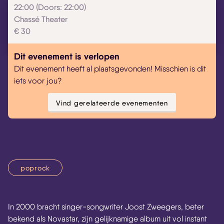
22:00 (Doors: 22:00)
Chassé Theater
€ 30
Dit evenement is verlopen
Dit evenement heeft al plaatsgevonden! Misschien is dit
iets voor jou?
Vind gerelateerde evenementen
poprock
In 2000 bracht singer-songwriter Joost Zweegers, beter
bekend als Novastar, zijn gelijknamige album uit vol instant