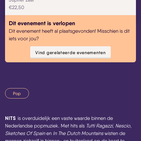
€22,50
Dit evenement is verlopen
Dit evenement heeft al plaatsgevonden! Misschien is dit
iets voor jou?
Vind gerelateerde evenementen
Pop
NITS
is overduidelijk een vaste waarde binnen de
Nederlandse popmuziek. Met hits als
Tutti Ragazzi, Nescio,
Sketches Of Spain
en
In The Dutch Mountains
wisten de
mannen zichzelf in binnen- en buitenland op de kaart te