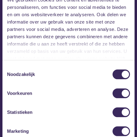
personaliseren, om functies voor social media te bieden
en om ons websiteverkeer te analyseren. Ook delen we
informatie over uw gebruik van onze site met onze
partners voor social media, adverteren en analyse. Deze
partners kunnen deze gegevens combineren met andere
informatie die u aan ze heeft verstrekt of die ze hebben
verzameld op basis van uw gebruik van hun services. U
gaat akkoord met onze cookies als u onze website blijft
gebruiken.
Toestemmingsselectie
Noodzakelijk
Voorkeuren
Statistieken
MEZZ tipt
Marketing