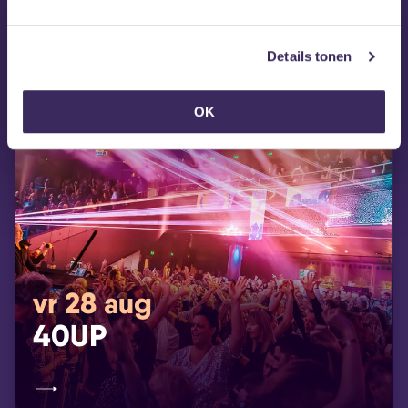
Details tonen
OK
vr 28 aug
40UP