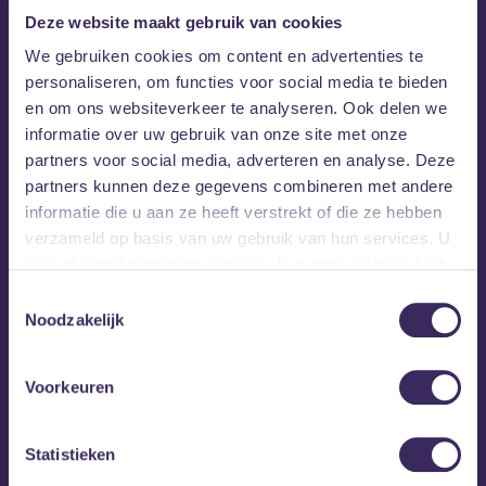
Deze website maakt gebruik van cookies
We gebruiken cookies om content en advertenties te
The Klittens
personaliseren, om functies voor social media te bieden
en om ons websiteverkeer te analyseren. Ook delen we
The Klittens
hebben een missie! Ze zijn er voor jou als je
informatie over uw gebruik van onze site met onze
houdt van blije songs, maar ook als je houdt droevige
partners voor social media, adverteren en analyse. Deze
gevoelens. De verrassende mix van indie-fuzz en DIY gaat
partners kunnen deze gegevens combineren met andere
van donkere postpunk naar dansbare nummers over oma’s.
informatie die u aan ze heeft verstrekt of die ze hebben
Ze tourden al in Engeland met de rockers van Bull,
verzameld op basis van uw gebruik van hun services. U
verzorgden de support van SASAMI, Tacocat en Deliluh, en
gaat akkoord met onze cookies als u onze website blijft
speelden shows met bands als Personal Trainer, KIEFF, Steve
gebruiken.
French en Global Charming. Kortom, pittige dames die hard
Toestemmingsselectie
aan de weg bouwen.
Noodzakelijk
Voorkeuren
Statistieken