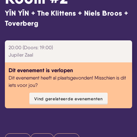
YĪN YĪN + The Klittens + Niels Broos +
Toverberg
20:00 (Doors: 19:00)
Skip navigatie
Jupiler Zaal
Dit evenement is verlopen
Dit evenement heeft al plaatsgevonden! Misschien is dit
iets voor jou?
Vind gerelateerde evenementen