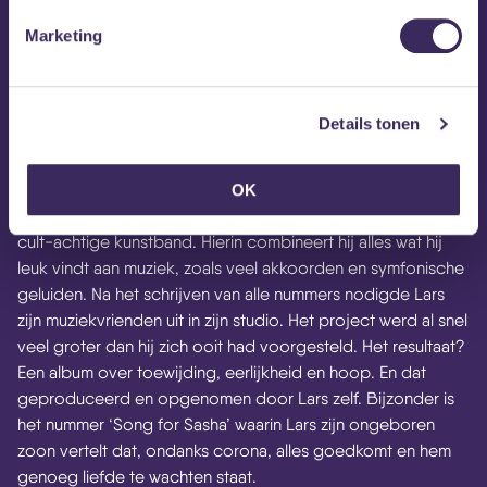
Marketing
Details tonen
Toverberg
Na jaren van opnemen en touren met St. Tropez, vond de
Toverberg
Amsterdamse muzikant Lars alias
het tijd voor
OK
iets nieuws. Al jaren droomde hij over het vormen van een
cult-achtige kunstband. Hierin combineert hij alles wat hij
leuk vindt aan muziek, zoals veel akkoorden en symfonische
geluiden. Na het schrijven van alle nummers nodigde Lars
zijn muziekvrienden uit in zijn studio. Het project werd al snel
veel groter dan hij zich ooit had voorgesteld. Het resultaat?
Een album over toewijding, eerlijkheid en hoop. En dat
geproduceerd en opgenomen door Lars zelf. Bijzonder is
het nummer ‘Song for Sasha’ waarin Lars zijn ongeboren
zoon vertelt dat, ondanks corona, alles goedkomt en hem
genoeg liefde te wachten staat.