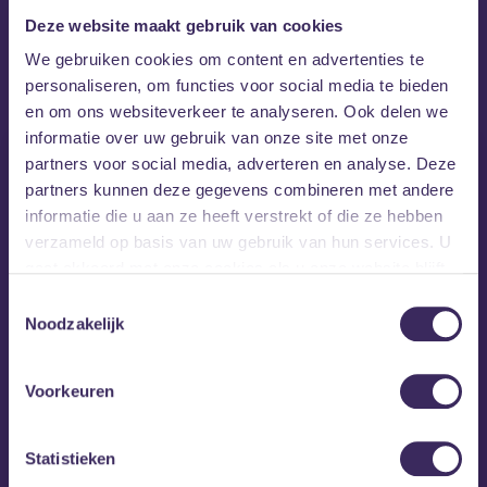
Deze website maakt gebruik van cookies
MEZZ tipt
We gebruiken cookies om content en advertenties te
personaliseren, om functies voor social media te bieden
en om ons websiteverkeer te analyseren. Ook delen we
informatie over uw gebruik van onze site met onze
partners voor social media, adverteren en analyse. Deze
partners kunnen deze gegevens combineren met andere
informatie die u aan ze heeft verstrekt of die ze hebben
verzameld op basis van uw gebruik van hun services. U
gaat akkoord met onze cookies als u onze website blijft
gebruiken.
Toestemmingsselectie
Noodzakelijk
Voorkeuren
Statistieken
vr 28 aug