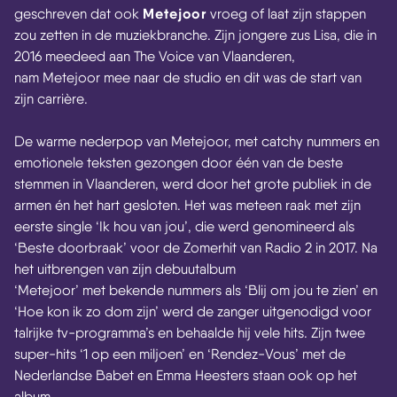
Metejoor
geschreven dat ook
vroeg of laat zijn stappen
zou zetten in de muziekbranche. Zijn jongere zus Lisa, die in
2016 meedeed aan The Voice van Vlaanderen,
nam Metejoor mee naar de studio en dit was de start van
zijn carrière.
De warme nederpop van Metejoor, met catchy nummers en
emotionele teksten gezongen door één van de beste
stemmen in Vlaanderen, werd door het grote publiek in de
armen én het hart gesloten. Het was meteen raak met zijn
eerste single ‘Ik hou van jou’, die werd genomineerd als
‘Beste doorbraak’ voor de Zomerhit van Radio 2 in 2017. Na
het uitbrengen van zijn debuutalbum
‘Metejoor’ met bekende nummers als ‘Blij om jou te zien’ en
‘Hoe kon ik zo dom zijn’ werd de zanger uitgenodigd voor
talrijke tv-programma’s en behaalde hij vele hits. Zijn twee
super-hits ‘1 op een miljoen’ en ‘Rendez-Vous’ met de
Nederlandse Babet en Emma Heesters staan ook op het
album.