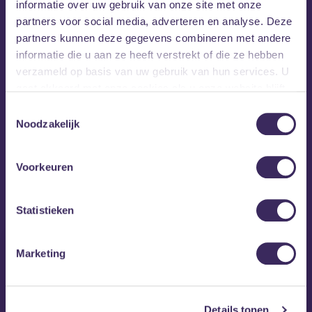
informatie over uw gebruik van onze site met onze
partners voor social media, adverteren en analyse. Deze
partners kunnen deze gegevens combineren met andere
informatie die u aan ze heeft verstrekt of die ze hebben
verzameld op basis van uw gebruik van hun services. U
gaat akkoord met onze cookies als u onze website blijft
gebruiken.
Toestemmingsselectie
Noodzakelijk
Voorkeuren
MEZZ tipt
Statistieken
Marketing
Details tonen