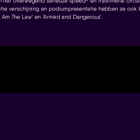
het overwegend serieuze speed- en trashmetal circuit
che verschijning en podiumpresentatie hebben ze ook k
‘I Am The Law’ en `Armed and Dangerous’.