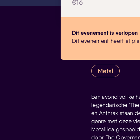
€16
Dit evenement is verlopen
Dit evenement heeft al pla
Metal
Een avond vol keih
legendarische ‘The
en Anthrax staan d
genre met deze vi
Metallica gespeeld
door The Covernan