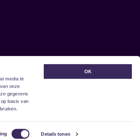
euwsbrief ontvangen?
OK
al media te
 van onze
deze gegevens
 op basis van
bruiken.
ing
Details tonen