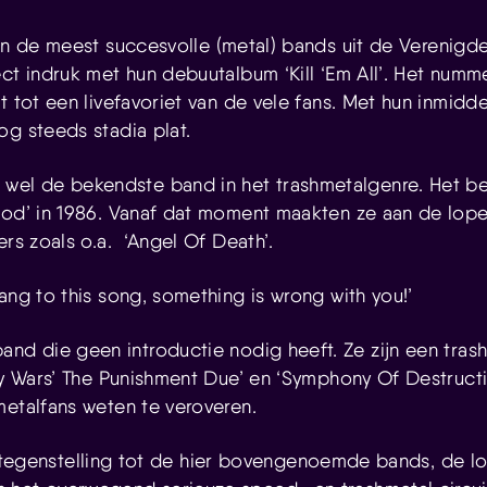
an de meest succesvolle (metal) bands uit de Verenigd
ect indruk met hun debuutalbum ‘Kill ‘Em All’. Het numm
t tot een livefavoriet van de vele fans. Met hun inmidd
og steeds stadia plat.
n wel de bekendste band in het trashmetalgenre. Het 
ood’ in 1986. Vanaf dat moment maakten ze aan de lo
ers zoals o.a. ‘Angel Of Death’.
ang to this song, something is wrong with you!’
band die geen introductie nodig heeft. Ze zijn een tra
oly Wars’ The Punishment Due’ en ‘Symphony Of Destruct
metalfans weten te veroveren.
 tegenstelling tot de hier bovengenoemde bands, de lol 