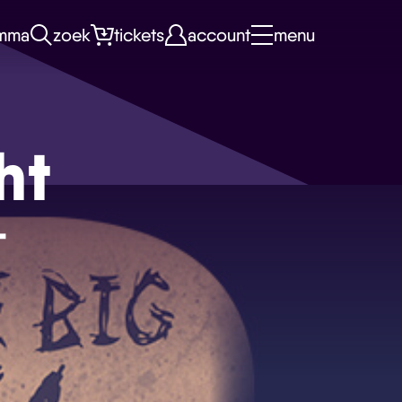
mma
zoek
tickets
account
menu
ht
+