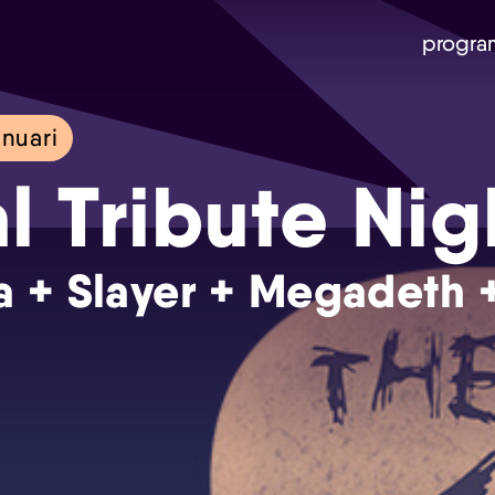
progra
nuari
l Tribute Nig
a + Slayer + Megadeth 
Skip navigatie