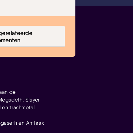
gerelateerde
ementen
 aan de
 Megadeth, Slayer
 en trashmetal
egaseth en Anthrax