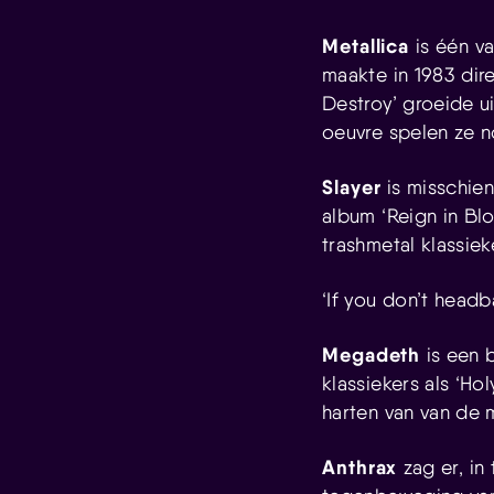
Metallica
is één v
maakte in 1983 dir
Destroy’ groeide ui
oeuvre spelen ze n
Slayer
is misschie
album ‘Reign in Bl
trashmetal klassiek
‘If you don’t headb
Megadeth
is een 
klassiekers als ‘H
harten van van de 
Anthrax
zag er, in