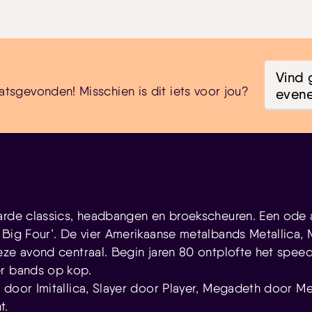
Vind 
atsgevonden! Misschien is dit iets voor jou?
even
arde classics, headbangen en broekscheuren. Een ode
 Big Four’. De vier Amerikaanse metalbands Metallica,
eze avond centraal. Begin jaren 80 ontplofte het speed
er bands op kop.
 door Imitallica, Slayer door Player, Megadeth door M
t.