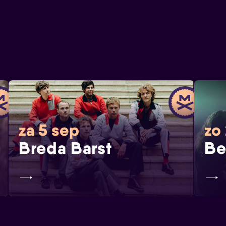
za 5 sep
zo
Breda Barst
Be