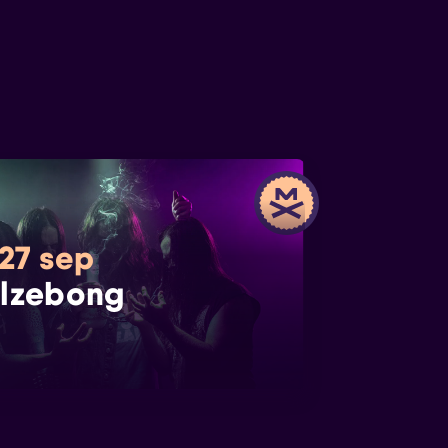
 27 sep
lzebong