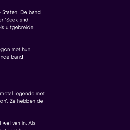
e Staten. De band
er ‘Seek and
els uitgebreide
begon met hun
pende band
shmetal legende met
ion’. Ze hebben de
wel van in. Als