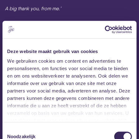
A big thank you, from me.’
– Luka Bloom
Deze website maakt gebruik van cookies
We gebruiken cookies om content en advertenties te
personaliseren, om functies voor social media te bieden
en om ons websiteverkeer te analyseren. Ook delen we
informatie over uw gebruik van onze site met onze
partners voor social media, adverteren en analyse. Deze
partners kunnen deze gegevens combineren met andere
informatie die u aan ze heeft verstrekt of die ze hebben
verzameld op basis van uw gebruik van hun services. U
gaat akkoord met onze cookies als u onze website blijft
gebruiken.
Toestemmingsselectie
Noodzakelijk