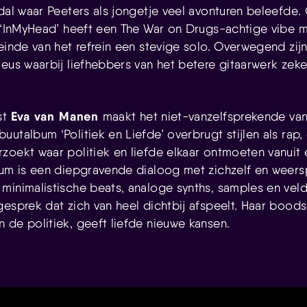
dal waar Peeters als jongetje veel avonturen beleefde. 
e ‘InMyHead’ heeft een The War on Drugs-achtige vibe 
einde van het refrein een stevige solo. Overwegend zij
ieus waarbij liefhebbers van het betere gitaarwerk zeke
Eva van Manen
st
maakt het niet-vanzelfsprekende va
utalbum ‘Politiek en Liefde’ overbrugt stijlen als rap,
zoekt waar politiek en liefde elkaar ontmoeten vanuit 
bum is een diepgravende dialoog met zichzelf en weers
minimalistische beats, analoge synths, samples en ve
gesprek dat zich van heel dichtbij afspeelt. Haar bood
 de politiek, geeft liefde nieuwe kansen.