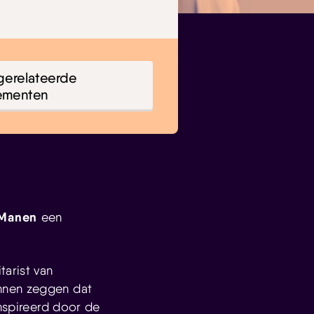
gerelateerde
ementen
 Manen
een
itarist van
unnen zeggen dat
ïnspireerd door de