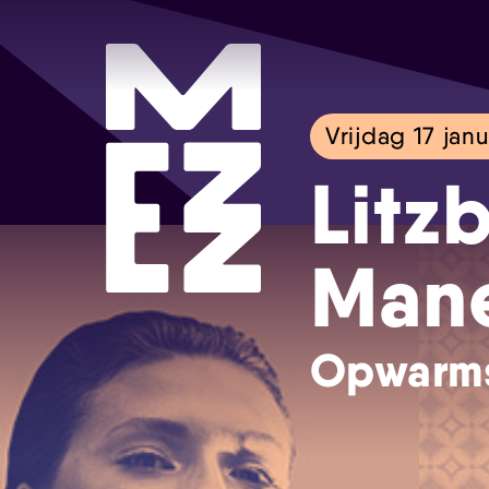
Vrijdag 17 janu
Litz
Man
Opwarms