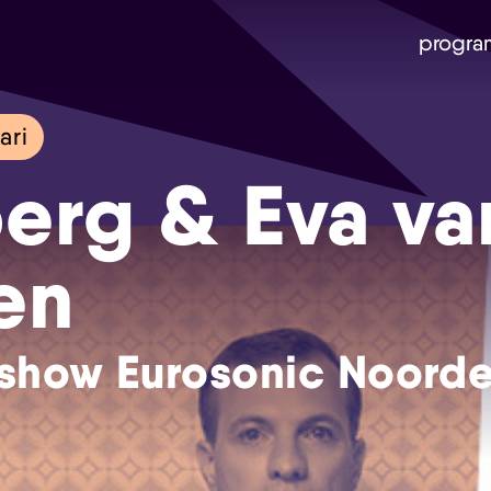
progra
ari
berg & Eva va
en
how Eurosonic Noorde
Skip navigatie