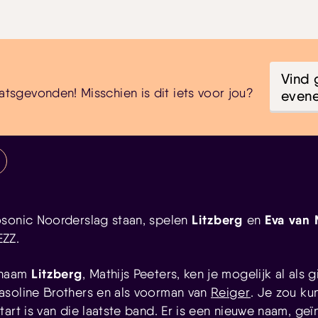
Vind 
atsgevonden! Misschien is dit iets voor jou?
even
Litzberg
Eva van
osonic Noorderslag staan, spelen
en
ZZ.
Litzberg
 naam
, Mathijs Peeters, ken je mogelijk al als g
asoline Brothers en als voorman van
Reiger
. Je zou k
art is van die laatste band. Er is een nieuwe naam, ge