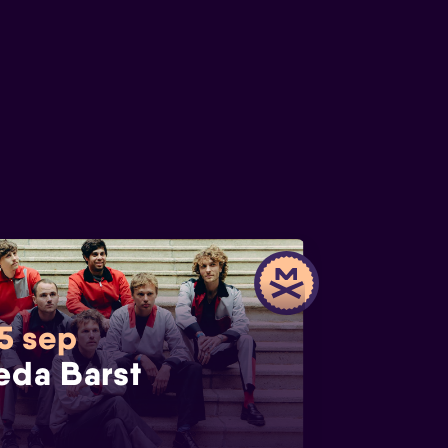
 5 sep
eda Barst