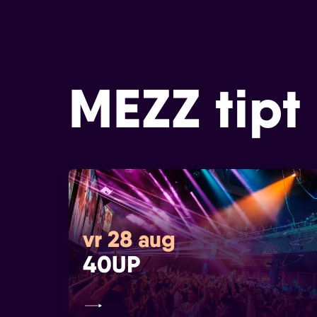
MEZZ tipt
vr 28 aug
40UP