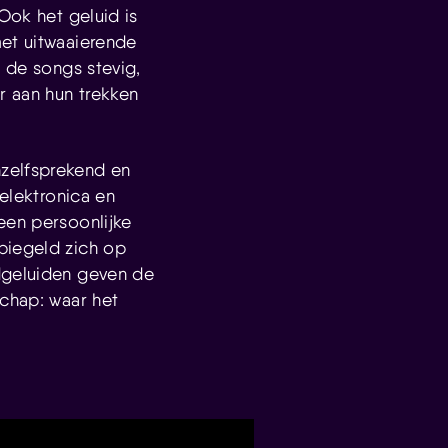
Ook het geluid is
met uitwaaierende
n de songs stevig,
r aan hun trekken
nzelfsprekend en
 elektronica en
een persoonlijke
piegeld zich op
ldgeluiden geven de
schap: waar het