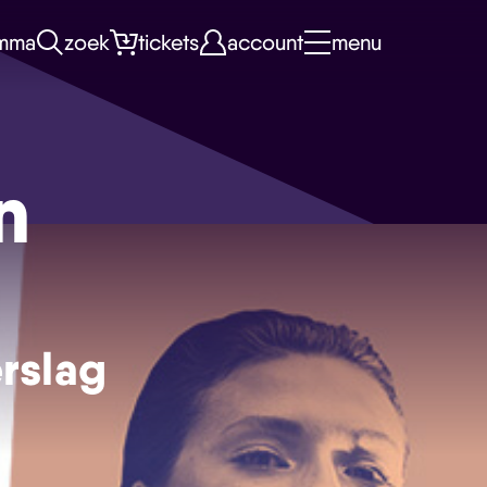
mma
zoek
tickets
account
menu
n
rslag