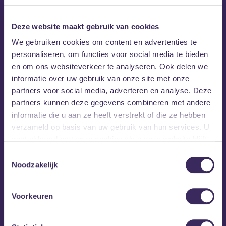
Zo geven we je een kijkje voor én achter de schermen van
MEZZ. Kun je in gesprek over het werk in de sector met een
Deze website maakt gebruik van cookies
van onze ervaren technici en krijg je een korte introductie
We gebruiken cookies om content en advertenties te
over al die knoppen op de licht- en geluidstafel en andere
personaliseren, om functies voor social media te bieden
technische snufjes.
en om ons websiteverkeer te analyseren. Ook delen we
informatie over uw gebruik van onze site met onze
Natuurlijk kan muziek op deze middag niet ontbreken zodat
partners voor social media, adverteren en analyse. Deze
je het licht en geluid ook in actie kunt zien.
partners kunnen deze gegevens combineren met andere
informatie die u aan ze heeft verstrekt of die ze hebben
Aanmelden
verzameld op basis van uw gebruik van hun services. U
MEZZ is geopend tussen 12.00 uur en 15.00 uur. Elk uur start
gaat akkoord met onze cookies als u onze website blijft
er een programma met o.a. een rondleiding, Q&A en korte
gebruiken.
Toestemmingsselectie
uitleg over de tafels met een klein groepje.
Noodzakelijk
Vooraf
Stuur een mail naar
publiciteit@mezz.nl
met hoeveel
Voorkeuren
personen je naar MEZZ komt en welk tijdstip je voorkeur
heeft (12:00 | 13:00 | 14:00).