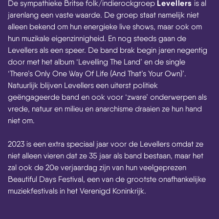
Levellers
De sympathieke Britse folk/indierockgroep
is al
jarenlang een vaste waarde. De groep staat namelijk niet
alleen bekend om hun energieke live shows, maar ook om
hun muzikale eigenzinnigheid. En nog steeds gaan de
Levellers als een speer. De band brak begin jaren negentig
door met het album ‘Levelling The Land’ en de single
‘There’s Only One Way Of Life (And That’s Your Own)’.
Natuurlijk blijven Levellers een uiterst politiek
geëngageerde band en ook voor ‘zware’ onderwerpen als
vrede, natuur en milieu en anarchisme draaien ze hun hand
niet om.
2023 is een extra speciaal jaar voor de Levellers omdat ze
niet alleen vieren dat ze 35 jaar als band bestaan, maar het
zal ook de 20e verjaardag zijn van hun veelgeprezen
Beautiful Days Festival, een van de grootste onafhankelijke
muziekfestivals in het Verenigd Koninkrijk.