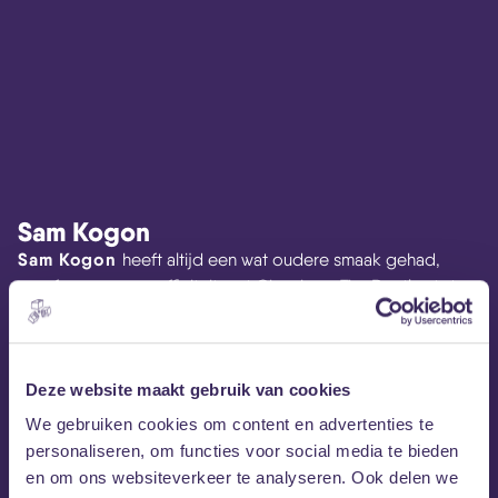
Sam Kogon
Sam Kogon
heeft altijd een wat oudere smaak gehad,
vanaf een vroege affiniteit met Chopin en The Beatles tot
het sessiewerk dat hij heeft gedaan met Al Jardine van The
Beach Boys, als frontman van de herleefde popgroep uit
de jaren 60,
The Left Banke
. Hij heeft twee albums
Deze website maakt gebruik van cookies
opgenomen met psych-gerelateerde powerpop,
waaronder het opvallende Psychic Tears (Beyond Beyond
We gebruiken cookies om content en advertenties te
is Beyond) uit 2016, dat mede geproduceerd is door Sam
personaliseren, om functies voor social media te bieden
Owens (ook bekend als Sam Evian) en een duet bevat met
en om ons websiteverkeer te analyseren. Ook delen we