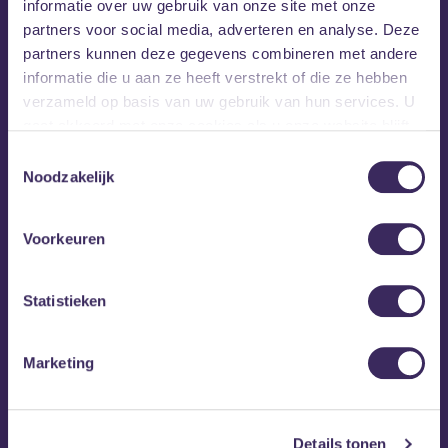
Frankie Cosmos. Momenteel is Sam bezig met zijn derde
informatie over uw gebruik van onze site met onze
album, geproduceerd door John Agnello.
partners voor social media, adverteren en analyse. Deze
partners kunnen deze gegevens combineren met andere
informatie die u aan ze heeft verstrekt of die ze hebben
verzameld op basis van uw gebruik van hun services. U
gaat akkoord met onze cookies als u onze website blijft
gebruiken.
Toestemmingsselectie
Noodzakelijk
Voorkeuren
Statistieken
Marketing
Details tonen