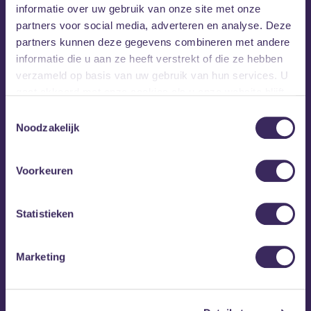
hoort in Nederland.
informatie over uw gebruik van onze site met onze
partners voor social media, adverteren en analyse. Deze
partners kunnen deze gegevens combineren met andere
informatie die u aan ze heeft verstrekt of die ze hebben
verzameld op basis van uw gebruik van hun services. U
gaat akkoord met onze cookies als u onze website blijft
gebruiken.
Toestemmingsselectie
Noodzakelijk
Voorkeuren
Statistieken
Marketing