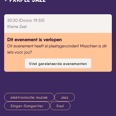
Skip navigatie
20:30 (Doors: 19:30)
Kleine Zaal
Dit evenement is verlopen
Dit evenement heeft al plaatsgevonden! Misschien is dit
iets voor jou?
Vind gerelateerde evenementen
elektronische muziek
Jazz
Singer-Songwriter
Soul