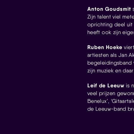
Anton Goudsmit
s
Zijn talent viel me
oprichting deel ui
heeft ook zijn ei
Ruben Hoeke
vier
artiesten als Jan A
begeleidingsband v
zijn muziek en daa
Leif de Leeuw
is 
veel prijzen gewonn
Benelux’, ‘Gitaartal
de Leeuw-band brac