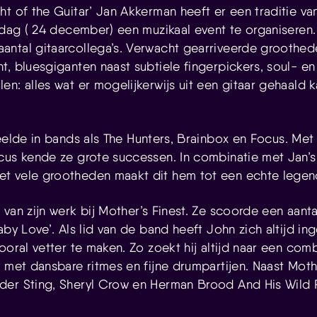
ht of the Guitar’ Jan Akkerman heeft er een traditie 
ardag ( 24 december) een muzikaal event te organiseren.
ntal gitaarcollega’s. Verwacht gearriveerde groothed
, bluesgiganten naast subtiele fingerpickers, soul- en 
n: alles wat er mogelijkerwijs uit een gitaar gehaald k
elde in bands als The Hunters, Brainbox en Focus. Met 
cus kende ze grote successen. In combinatie met Jan’
t vele grootheden maakt dit hem tot een echte legen
 van zijn werk bij Mother’s Finest. Ze scoorde een aanta
aby Love’. Als lid van de band heeft John zich altijd in
ooral vetter te maken. Zo zoekt hij altijd naar een com
 met dansbare ritmes en fijne drumpartijen. Naast Mothe
der Sting, Sheryl Crow en Herman Brood And His Wil