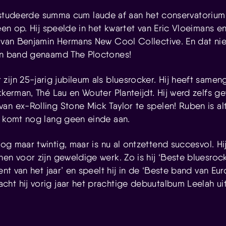
tudeerde summa cum laude af aan het conservatorium
teen op. Hij speelde in het kwartet van Eric Vloeimans 
t van Benjamin Hermans New Cool Collective. En dat nie
gen band genaamd The Ploctones!
t zijn 25-jarig jubileum als bluesrocker. Hij heeft same
kkerman, Thé Lau en Wouter Planteijdt. Hij werd zelfs 
an ex-Rolling Stone Mick Taylor te spelen! Ruben is a
r komt nog lang geen einde aan.
nog maar twintig, maar is nu al ontzettend succesvol. Hi
en voor zijn geweldige werk. Zo is hij ‘Beste bluesrock
ent van het jaar’ en speelt hij in de ‘Beste band van Euro
ht hij vorig jaar het prachtige debuutalbum Leelah uit