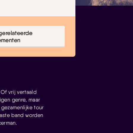
gerelateerde
ementen
Of vrij vertaald
 eigen genre, maar
 gezamenlijke tour
vaste band worden
kerman.