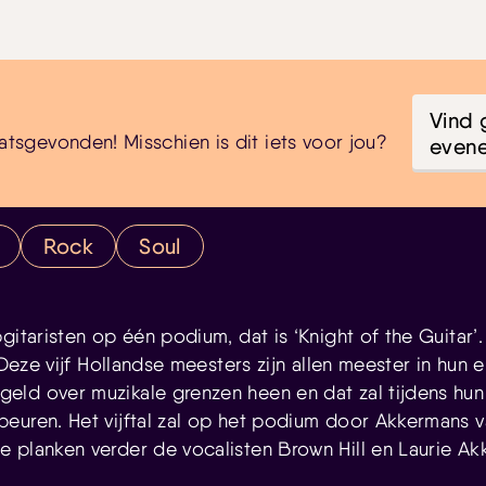
Vind 
atsgevonden! Misschien is dit iets voor jou?
even
Rock
Soul
gitaristen op één podium, dat is ‘Knight of the Guitar’. 
’ Deze vijf Hollandse meesters zijn allen meester in hun
ld over muzikale grenzen heen en dat zal tijdens hun
euren. Het vijftal zal op het podium door Akkermans 
 planken verder de vocalisten Brown Hill en Laurie Ak