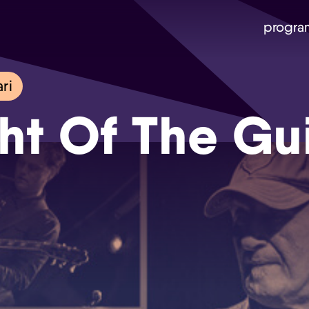
progra
ri
ht Of The Gui
Skip navigatie