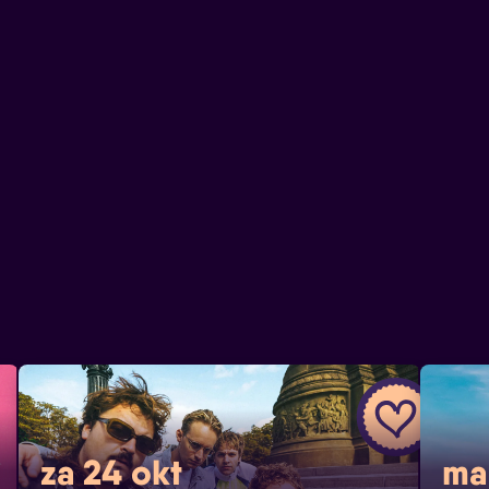
za 24 okt
ma