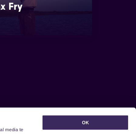
x Fry
euwsbrief ontvangen?
OK
al media te