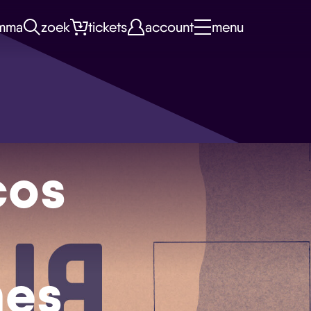
mma
zoek
tickets
account
menu
cos
nes