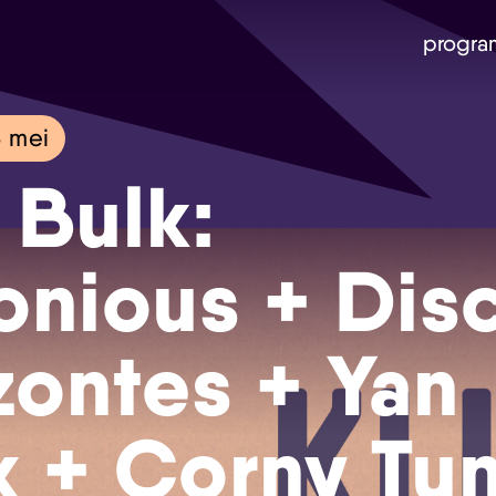
progra
 mei
 Bulk:
onious + Dis
Skip navigatie
zontes + Yan
k + Corny Tu