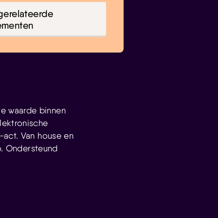
gerelateerde
ementen
ste waarde binnen
lektronische
-act. Van house en
co. Ondersteund