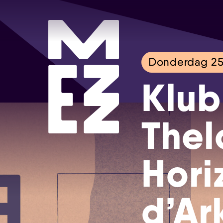
Donderdag 25
Klub
Thel
Hori
d’Ar