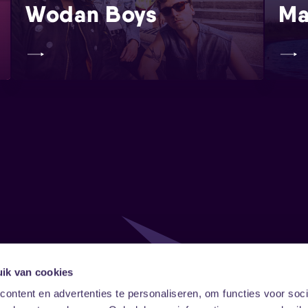
Wodan Boys
Ma
ik van cookies
Follow
Onze ni
ontent en advertenties te personaliseren, om functies voor soci