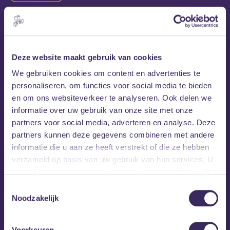
Wil je beginnen met optreden, maar weet je nog niet
goed hoe je jezelf moet presenteren op het
Deze website maakt gebruik van cookies
podium? Kom dan langs bij de Kickstart Masterclass
We gebruiken cookies om content en advertenties te
Performance. Tijdens deze masterclass helpt
personaliseren, om functies voor social media te bieden
XXJULÍA je om je performance naar een hoger
en om ons websiteverkeer te analyseren. Ook delen we
niveau te tillen.
informatie over uw gebruik van onze site met onze
partners voor social media, adverteren en analyse. Deze
partners kunnen deze gegevens combineren met andere
informatie die u aan ze heeft verstrekt of die ze hebben
XXJULÍA
verzameld op basis van uw gebruik van hun services. U
gaat akkoord met onze cookies als u onze website blijft
XXJULÍA
De Antwerpse
maakt soulpop en schuwt de
gebruiken.
scherpe alternatieve randjes niet. Haar muziek dient als
Toestemmingsselectie
een magazine, waarin ze mensen die haar irriteren
Noodzakelijk
genadeloos op de voorpagina plaatst. Als zangeres,
rapper, producer en songwriter verbrandt ze kaders en
Voorkeuren