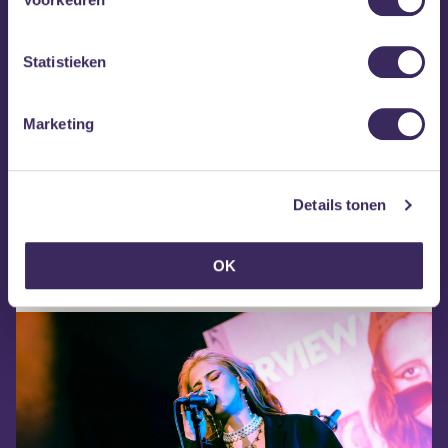
verbindt ze mensen.
Statistieken
Marketing
Details tonen
Website XXJULÍA
XXJULÍA op Facebook
OK
XXJULÍA op Instagram