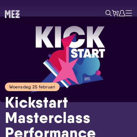
Tickets
Account
Progr
Menu
Zoek
Skip navigatie
Woensdag 25 februari
Kickstart
Masterclass
Performance