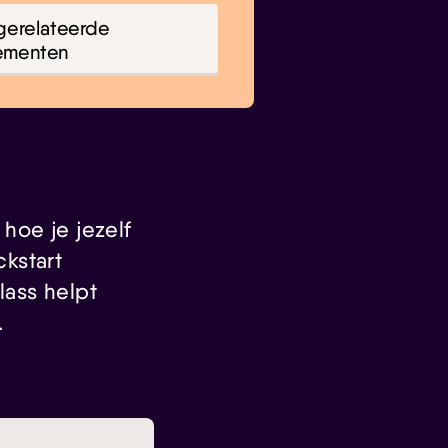
gerelateerde
ementen
hoe je jezelf
kstart
lass helpt
.