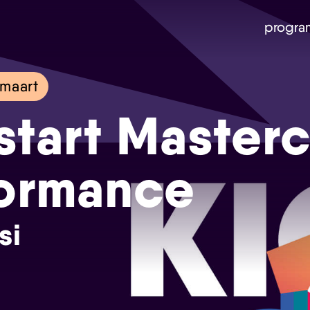
progra
maart
start Masterc
ormance
si
Skip navigatie