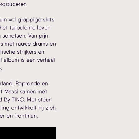
produceren.
um vol grappige skits
 het turbulente leven
 schetsen. Van pijn
ots met rauwe drums en
ische strijkers en
 album is een verhaal
.
erland, Popronde en
kt Massi samen met
 By TINC. Met steun
ng ontwikkelt hij zich
ver en frontman.