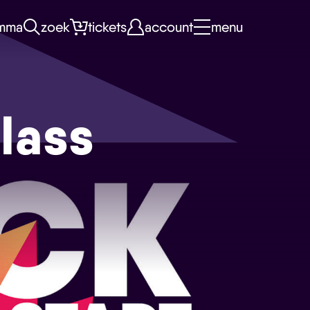
mma
zoek
tickets
account
menu
lass