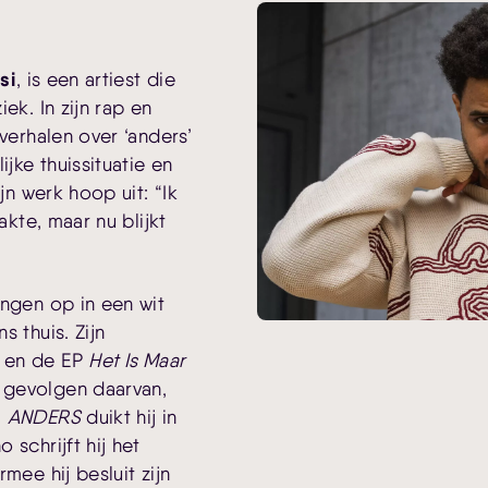
si
, is een artiest die
ek. In zijn rap en
 verhalen over ‘anders’
ijke thuissituatie en
ijn werk hoop uit: “Ik
akte, maar nu blijkt
ongen op in een wit
s thuis. Zijn
en de EP
Het Is Maar
 gevolgen daarvan,
m
ANDERS
duikt hij in
 schrijft hij het
mee hij besluit zijn