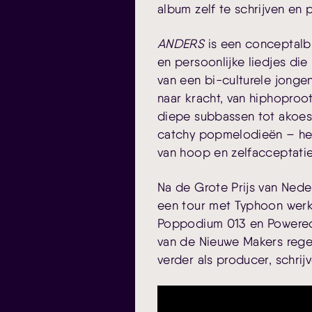
album zelf te schrijven en 
ANDERS
is een conceptalb
en persoonlijke liedjes die
van een bi-culturele jongen
naar kracht, van hiphopro
diepe subbassen tot akoest
catchy popmelodieën – het
van hoop en zelfacceptatie
Na de Grote Prijs van Ned
een tour met Typhoon wer
Poppodium 013 en Powered
van de Nieuwe Makers regeli
verder als producer, schrij