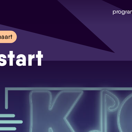
progra
aart
start
Skip navigatie