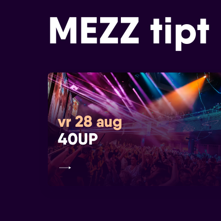
MEZZ tipt
vr 28 aug
40UP