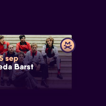
 5 sep
eda Barst