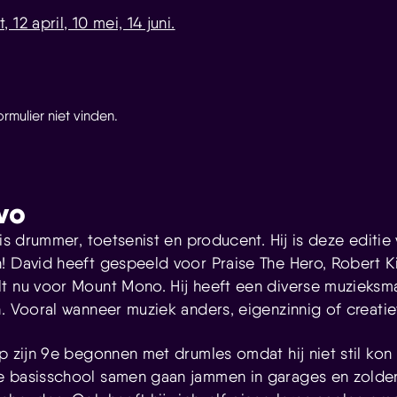
12 april, 10 mei, 14 juni.
mulier niet vinden.
vo
 is drummer, toetsenist en producent. Hij is deze editie 
! David heeft gespeeld voor Praise The Hero, Robert Ki
t nu voor Mount Mono. Hij heeft een diverse muzieksma
. Vooral wanneer muziek anders, eigenzinnig of creatief i
p zijn 9e begonnen met drumles omdat hij niet stil kon z
e basisschool samen gaan jammen in garages en zolder