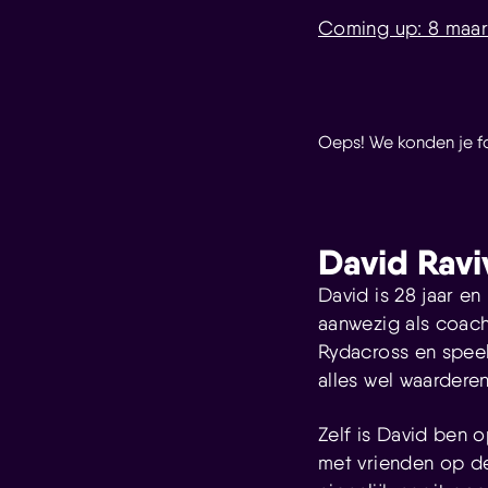
Coming up: 8 maart, 
Oeps! We konden je for
David Ravi
David is 28 jaar en
aanwezig als coach
Rydacross en speel
alles wel waarderen
Zelf is David ben o
met vrienden op d