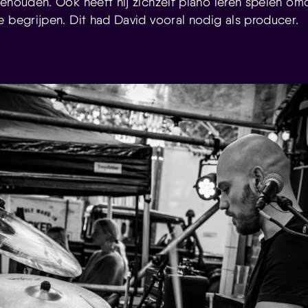
gehouden. Ook heeft hij zichzelf piano leren spelen omd
e begrijpen. Dit had David vooral nodig als producer.