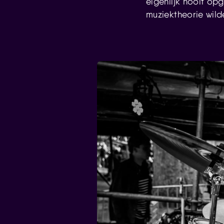
eigenlijk nooit op
muziektheorie wild