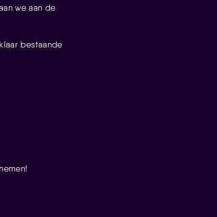
gaan we aan de
 klaar bestaande
enemen!