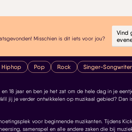
Vind 
atsgevonden! Misschien is dit iets voor jou?
even
Hiphop
Pop
Rock
Singer-Songwriter
2 en 18 jaar en ben je het zat om de hele dag in je een
Wil jij je verder ontwikkelen op muzikaal gebied? Dan 
tmoetingsplek voor beginnende muzikanten. Tijdens Kick
heersing, samenspel en alle andere zaken die bij muz