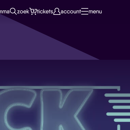
mma
zoek
tickets
account
menu