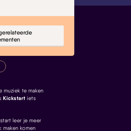
gerelateerde
ementen
tje muziek te maken
Kickstart
is
iets
start leer je meer
iek maken komen