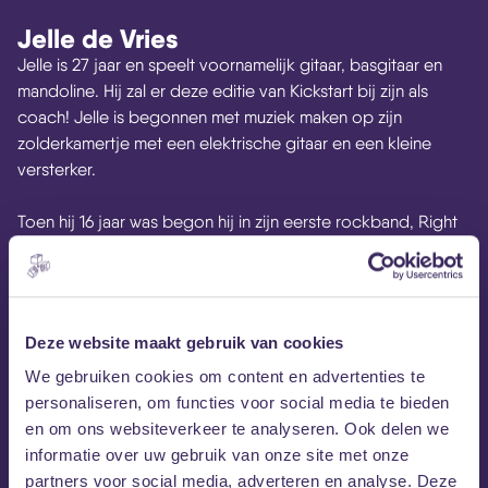
Jelle de Vries
Jelle is 27 jaar en speelt voornamelijk gitaar, basgitaar en
mandoline. Hij zal er deze editie van Kickstart bij zijn als
coach! Jelle is begonnen met muziek maken op zijn
zolderkamertje met een elektrische gitaar en een kleine
versterker.
Toen hij 16 jaar was begon hij in zijn eerste rockband, Right
In Between. Later speelde hij in pop-punkband Piece of
Eden, dat later uitgroeide tot metalcoreband. Op dit
moment is hij vooral gefocust op zijn soloproject Jay
Marten, waar hij alle nummers zelf schrijft en inspeelt. Jay
Deze website maakt gebruik van cookies
Marten is een 70s rock project waar alle glam en feel van
We gebruiken cookies om content en advertenties te
die tijd wordt teruggebracht in een nieuw jasje.
personaliseren, om functies voor social media te bieden
en om ons websiteverkeer te analyseren. Ook delen we
Leuk om te weten is dat Jelle afgelopen zomer zijn album
informatie over uw gebruik van onze site met onze
presentatie heeft gehouden in een uitverkocht MEZZ!
partners voor social media, adverteren en analyse. Deze