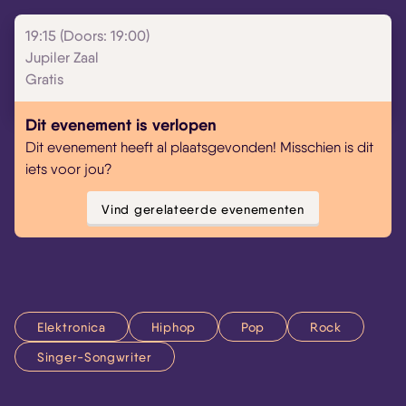
19:15 (Doors: 19:00)
Jupiler Zaal
Gratis
Dit evenement is verlopen
Dit evenement heeft al plaatsgevonden! Misschien is dit
iets voor jou?
Vind gerelateerde evenementen
Elektronica
Hiphop
Pop
Rock
Singer-Songwriter