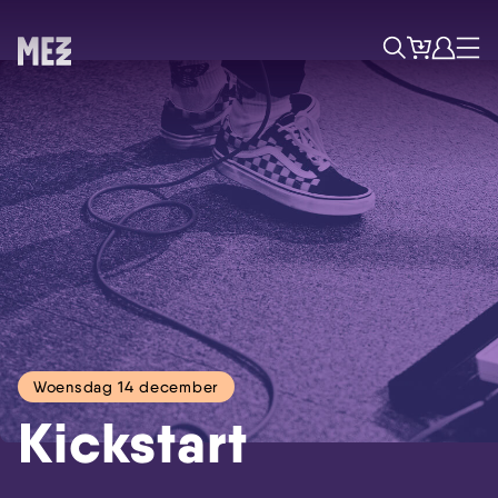
Tickets
Account
Progr
Menu
Zoek
Woensdag 14 december
Kickstart
Skip navigatie