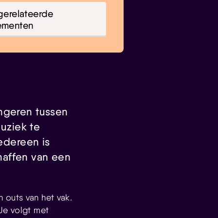
gerelateerde
ementen
ongeren tussen
uziek te
iedereen is
haffen van een
 outs van het vak.
Je volgt met