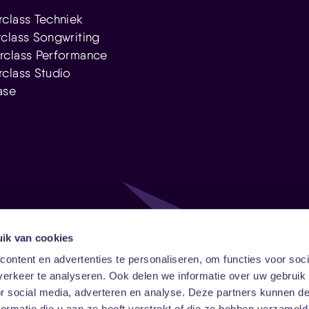
class Techniek
class Songwriting
rclass Performance
class Studio
ase
ik van cookies
Follow
Onze ni
ontent en advertenties te personaliseren, om functies voor soci
erkeer te analyseren. Ook delen we informatie over uw gebruik
Facebook
Instagram
LinkedIn
or social media, adverteren en analyse. Deze partners kunnen 
ormatie die u aan ze heeft verstrekt of die ze hebben verzameld