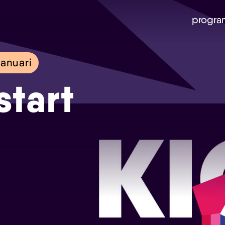
progra
anuari
start
Skip navigatie