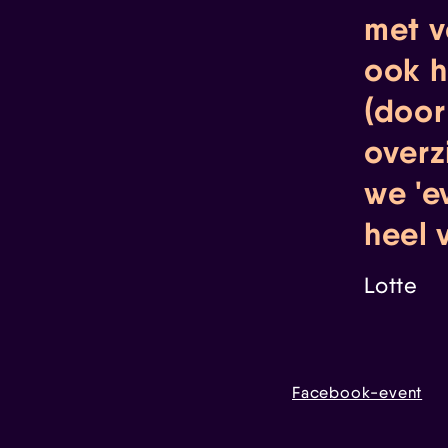
met v
ook h
(door
overzi
we 'e
heel 
Lotte
Facebook-event