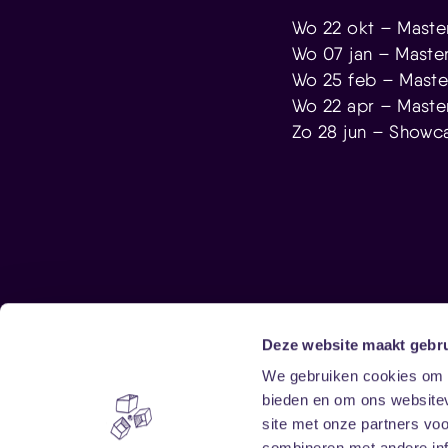
Wo 22 okt – Master
Wo 07 jan – Master
Wo 25 feb – Maste
Wo 22 apr – Master
Zo 28 jun – Showc
Deze website maakt gebru
Sitemap
We gebruiken cookies om c
bieden en om ons websitev
Home
Disclaimer
site met onze partners vo
Vrijwilligers
Toegankelijkheid
combineren met andere inf