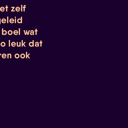
et zelf
geleid
 boel wat
zo leuk dat
eren ook