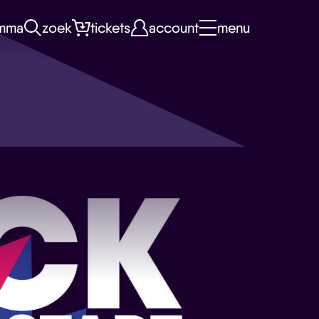
mma
zoek
tickets
account
menu