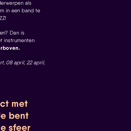
derwerpen als
om in een band te
ZZ!
ken? Dan is
et instrumenten
ierboven.
, 08 april, 22 april,
ect met
Je bent
ge sfeer