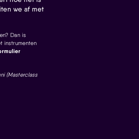
iten we af met
ken? Dan is
et instrumenten
ormulier
uni (Masterclass