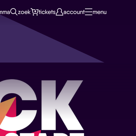
mma
zoek
tickets
account
menu