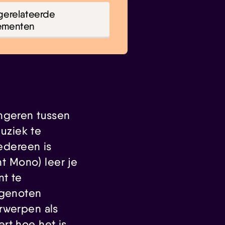
gerelateerde
ementen
ongeren tussen
uziek te
iedereen is
t Mono) leer je
nt te
sgenoten
rwerpen als
rt hoe het is