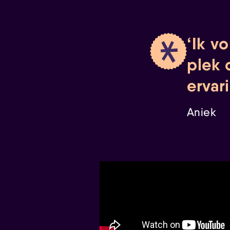
Ik vo
plek 
ervar
Aniek