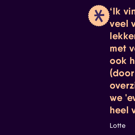
Ik vi
veel 
lekke
met v
ook h
(door
overzi
we 'e
heel 
Lotte