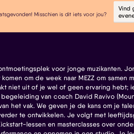
Vind 
atsgevonden! Misschien is dit iets voor jou?
even
é ontmoetingsplek voor jonge muzikanten. J
ar komen om de week naar MEZZ om samen m
t niet uit of je wel of geen ervaring hebt; 
begeleiding van coach David Ravivo (Moun
van het vak. We geven je de kans om je tale
erder te ontwikkelen. Je volgt met leeftijd
Kickstart-lessen en masterclasses over onde
erformance en opnemen in een studio. Je lee