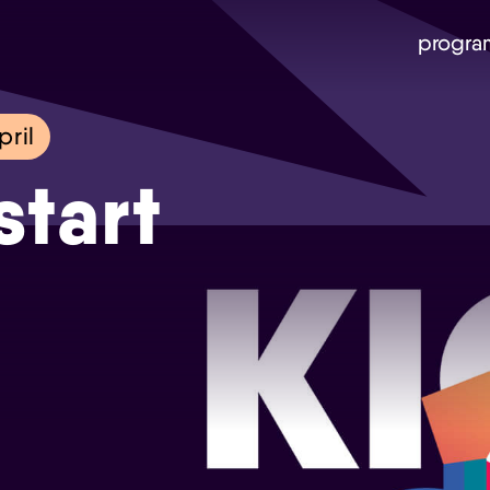
progra
ril
start