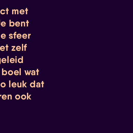
ect met
Je bent
ge sfeer
et zelf
geleid
 boel wat
zo leuk dat
eren ook