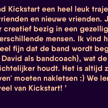
nd Kickstart een heel leuk traj
vrienden en nieuwe vrienden. 
r creatief bezig in een gezelli
erschillende mensen. Ik vind h
eel fijn dat de band wordt be
 David als bandcoach), wat de
chtelijker houdt. Het is altijd 
ven' moeten nakletsen :) We l
veel van Kickstart!