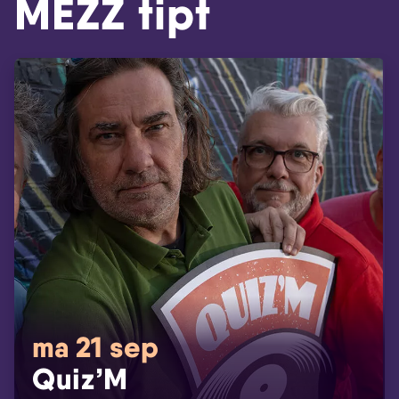
MEZZ tipt
ma 21 sep
Quiz’M