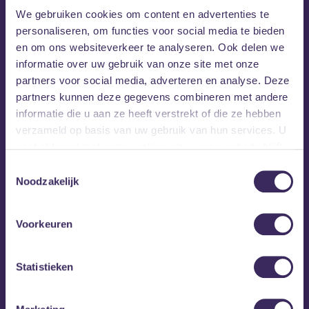
begeleid (door David als
We gebruiken cookies om content en advertenties te
bandcoach), wat de boel wat
personaliseren, om functies voor social media te bieden
overzichtelijker houdt. Het is altijd
en om ons websiteverkeer te analyseren. Ook delen we
zo leuk dat we 'even' moeten
informatie over uw gebruik van onze site met onze
partners voor social media, adverteren en analyse. Deze
nakletsen :) We leren ook heel veel
partners kunnen deze gegevens combineren met andere
van Kickstart!
informatie die u aan ze heeft verstrekt of die ze hebben
verzameld op basis van uw gebruik van hun services. U
Lotte
gaat akkoord met onze cookies als u onze website blijft
gebruiken.
Toestemmingsselectie
Noodzakelijk
Voorkeuren
Ik vond kickstart een hele fijne en
Statistieken
gezellige plek om je talent te
kunnen ontwikkelen en ervaring op