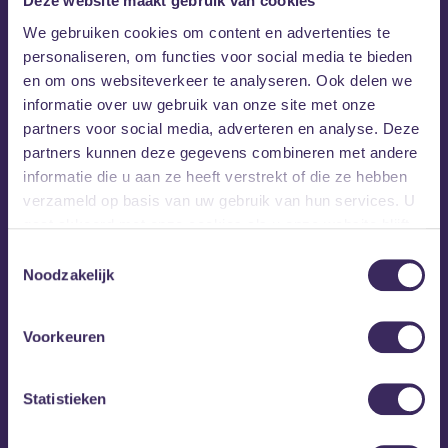
Deze website maakt gebruik van cookies
begeleid (door David als
We gebruiken cookies om content en advertenties te
bandcoach), wat de boel wat
personaliseren, om functies voor social media te bieden
en om ons websiteverkeer te analyseren. Ook delen we
overzichtelijker houdt. Het is altijd
informatie over uw gebruik van onze site met onze
zo leuk dat we 'even' moeten
partners voor social media, adverteren en analyse. Deze
nakletsen :) We leren ook heel veel
partners kunnen deze gegevens combineren met andere
informatie die u aan ze heeft verstrekt of die ze hebben
van Kickstart!
verzameld op basis van uw gebruik van hun services. U
gaat akkoord met onze cookies als u onze website blijft
Lotte
gebruiken.
Toestemmingsselectie
Noodzakelijk
Voorkeuren
Ik vond kickstart een hele fijne en
Statistieken
gezellige plek om je talent te