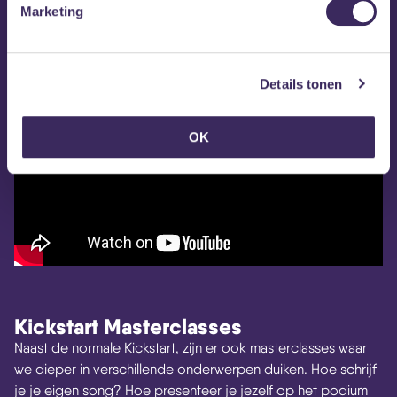
kunnen ontwikkelen en ervaring op
Marketing
te doen :)
Aniek
Details tonen
OK
Kickstart Masterclasses
Naast de normale Kickstart, zijn er ook masterclasses waar
we dieper in verschillende onderwerpen duiken. Hoe schrijf
je je eigen song? Hoe presenteer je jezelf op het podium