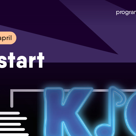
progra
pril
start
Skip navigatie