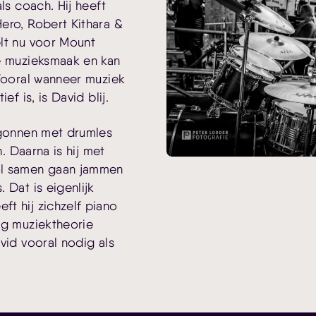
ls coach. Hij heeft
ero, Robert Kithara &
lt nu voor Mount
e muzieksmaak en kan
 Vooral wanneer muziek
ef is, is David blij.
egonnen met drumles
n. Daarna is hij met
ol samen gaan jammen
 Dat is eigenlijk
t hij zichzelf piano
ag muziektheorie
vid vooral nodig als