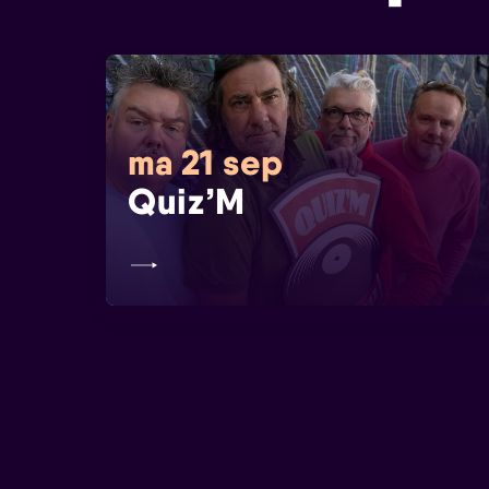
ma 21 sep
Quiz’M