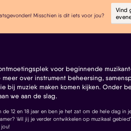
Vind 
atsgevonden! Misschien is dit iets voor jou?
even
é ontmoetingsplek voor beginnende muzikant
je meer over instrument beheersing, samensp
ie bij muziek maken komen kijken. Onder b
an we aan de slag.
en de 12 en 18 jaar en ben je het zat om de hele dag in 
amer? Wil jij je verder ontwikkelen op muzikaal gebied
 jou!