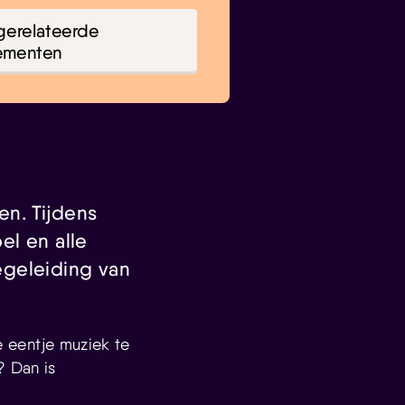
gerelateerde
ementen
en. Tijdens
el en alle
egeleiding van
je eentje muziek te
? Dan is