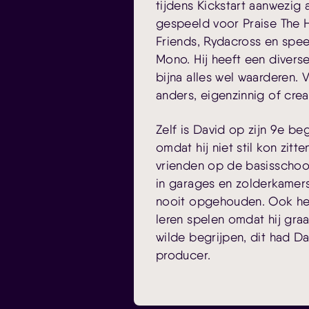
tijdens Kickstart aanwezig a
gespeeld voor Praise The H
Friends, Rydacross en spee
Mono. Hij heeft een divers
bijna alles wel waarderen.
anders, eigenzinnig of creati
Zelf is David op zijn 9e b
omdat hij niet stil kon zitte
vrienden op de basisscho
in garages en zolderkamers.
nooit opgehouden. Ook heef
leren spelen omdat hij gra
wilde begrijpen, dit had Da
producer.