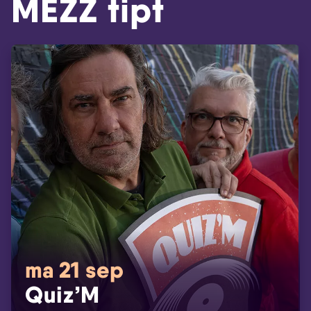
MEZZ tipt
ma 21 sep
Quiz’M