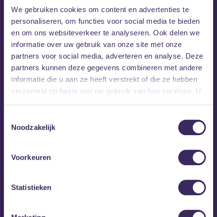
We gebruiken cookies om content en advertenties te
personaliseren, om functies voor social media te bieden
Ervaring is niet vereist en deelname is helemaal
en om ons websiteverkeer te analyseren. Ook delen we
gratis! Aanmelden kan hieronder.
informatie over uw gebruik van onze site met onze
partners voor social media, adverteren en analyse. Deze
Coming up:
10 januari, 7 februari, 21 februari, 20 maart, 1
partners kunnen deze gegevens combineren met andere
mei, 15 mei, 12 juni, 26 juni.
informatie die u aan ze heeft verstrekt of die ze hebben
verzameld op basis van uw gebruik van hun services. U
gaat akkoord met onze cookies als u onze website blijft
David Ravivo
gebruiken.
Toestemmingsselectie
David
is drummer, toetsenist, producent en tijdens Kickstart
Noodzakelijk
aanwezig als coach. Hij heeft gespeeld voor Praise The
Hero, Robert Kithara & Friends, Rydacross en speelt nu voor
Mount Mono. Hij heeft een diverse muzieksmaak en kan
Voorkeuren
bijna alles wel waarderen. Vooral wanneer muziek anders,
eigenzinnig of creatief is, is David blij.
Statistieken
Zelf is David op zijn 9e begonnen met drumles omdat hij niet
stil kon zitten. Daarna is hij met vrienden op de basisschool