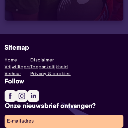
Sitemap
Home
Disclaimer
Vrijwilligers
Toegankelijkheid
Verhuur
Privacy & cookies
Follow
Facebook
Instagram
LinkedIn
Onze nieuwsbrief ontvangen?