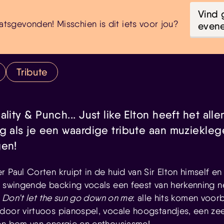
Vind 
atsgevonden! Misschien is dit iets voor jou?
even
Tribute
lity & Punch... Just like Elton heeft het alle
ig als je een waardige tribute aan muziekle
gen!
 Paul Corten kruipt in de huid van Sir Elton himself en 
n swingende backing vocals een feest van herkenning n
n
Don’t let the sun go down on me
: alle hits komen voorbi
door virtuoos pianospel, vocale hoogstandjes, een zee
en bom van energie en enthousiasme!