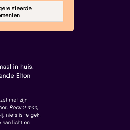
gerelateerde
ementen
maal in huis.
gende Elton
zet met zijn
eer.
Rocket man
,
j, niets is te gek.
 aan licht en