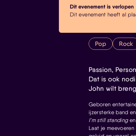
Dit evenement is verlopen
Dit evenement heeft al pla
Pop
Rock
Passion, Persona
Dat is ook nod
John wilt bren
Geboren entertainer
ijzersterke band e
I’m still standing
e
Laat je meevoeren 
geluid en vooral e