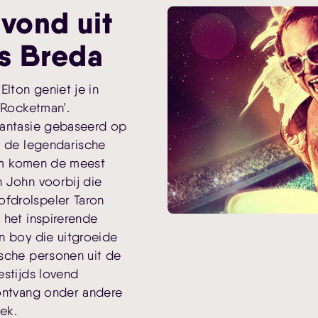
vond uit
is Breda
Elton geniet je in
‘Rocketman’.
fantasie gebaseerd op
r de legendarische
film komen de meest
 John voorbij die
fdrolspeler Taron
 het inspirerende
n boy die uitgroeide
sche personen uit de
estijds lovend
 ontvang onder andere
ek.