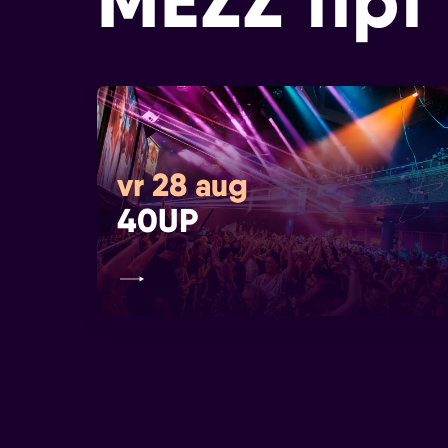
MEZZ tipt
vr 28 aug
40UP