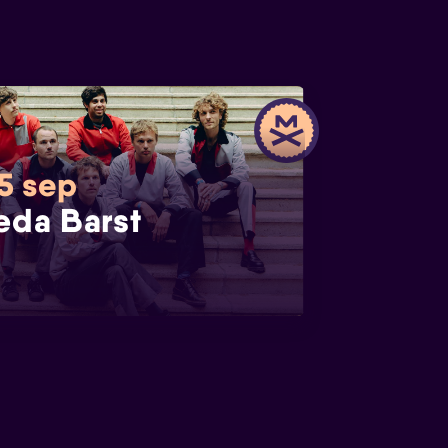
 5 sep
eda Barst