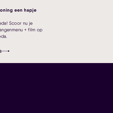
toning een hapje
eda! Scoor nu je
gangenmenu + film op
eda.
a