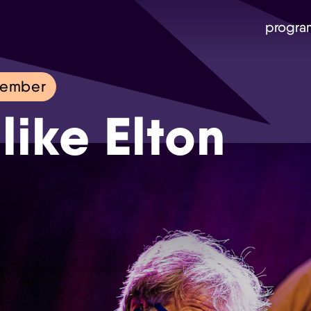
progra
tember
like Elton
Skip navigatie