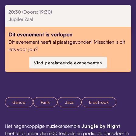
20:30 (Doors: 19:30)
Jupiler Zaal
Dit evenement is verlopen
Dit evenement heeft al plaatsgevonden! Misschien is dit
iets voor jou?
Vind gerelateerde evenementen
dance
Funk
Jazz
krautrock
Jungle by Night
Het negenkoppige muziekensemble
heeft al bij meer dan 600 festivals en podia de dansvloer in