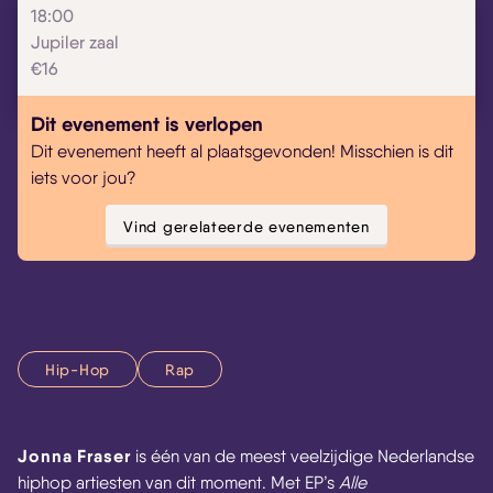
18:00
Jupiler zaal
€16
Dit evenement is verlopen
Dit evenement heeft al plaatsgevonden! Misschien is dit
iets voor jou?
Vind gerelateerde evenementen
Hip-Hop
Rap
Jonna Fraser
is één van de meest veelzijdige Nederlandse
hiphop artiesten van dit moment. Met EP’s
Alle