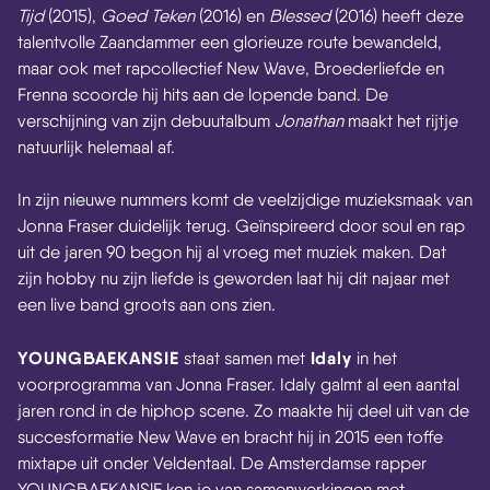
Tijd
(2015),
Goed Teken
(2016) en
Blessed
(2016)
heeft deze
talentvolle Zaandammer een glorieuze route bewandeld,
maar ook met rapcollectief New Wave, Broederliefde en
Frenna scoorde hij hits aan de lopende band. De
verschijning van zijn debuutalbum
Jonathan
maakt het rijtje
natuurlijk helemaal af.
In zijn nieuwe nummers komt de veelzijdige muzieksmaak van
Jonna Fraser duidelijk terug. Geïnspireerd door soul en rap
uit de jaren 90 begon hij al vroeg met muziek maken. Dat
zijn hobby nu zijn liefde is geworden laat hij dit najaar met
een live band groots aan ons zien.
YOUNGBAEKANSIE
Idaly
staat samen met
in het
voorprogramma van Jonna Fraser. Idaly galmt al een aantal
jaren rond in de hiphop scene. Zo maakte hij deel uit van de
succesformatie New Wave en bracht hij in 2015 een toffe
mixtape uit onder Veldentaal. De Amsterdamse rapper
YOUNGBAEKANSlE ken je van samenwerkingen met