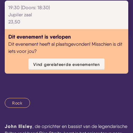
19:30 (Doors: 18:30)
Jupiler zaal
23,50
Dit evenement is verlopen
Dit evenement heeft al plaatsgevonden! Misschien is dit
iets voor jou?
Vind gerelateerde evenementen
Rock
John Illsley
, de oprichter en bassist van de legendarische