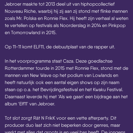
Jebroer maakte tot 2013 deel uit van hiphopcollectief
Nouveau Riche, waarbij hij zij aan zij stond met flinke mannen
zoals Mr. Polska en Ronnie Flex. Hij heeft zijn verhaal al weten
te vertellen op festivals als Noorderslag in 2014 en Pinkpop
en Tomorrowland in 2015.
Op 11-11 komt ELF11, de debuutplaat van de rapper uit.
In het voorprogramma staat Caza. Deze goedlachse
Rotterdammer tourde in 2015 met Ronnie Flex, stond met de
mannen van New Wave op het podium van Lowlands en
heeft natuurlijk ook een aantal eigen shows op zijn naam
staan op o.a. het Bevrijdingsfestival en het Kwaku Festival.
Daarnaast leverde hij met ‘Als we gaan’ een bijdrage aan het
album ‘Elf11’ van Jebroer.
Tot slot zorgt Rät N FrikK voor een vette afterparty. Dit
producer duo laat zich niet beperken door genres, maar
werkt met alles dat groots is en veel bas heeft. De jongens