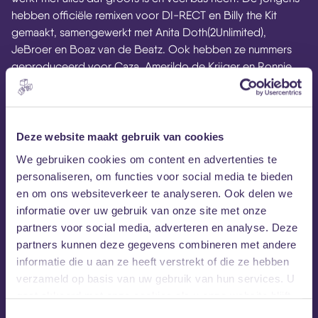
hebben officiële remixen voor DI-RECT en Billy the Kit
gemaakt, samengewerkt met Anita Doth(2Unlimited),
JeBroer en Boaz van de Beatz. Ook hebben ze nummers
geproduceerd voor Caza, Amerildo de Krijger en Ronnie
Flex.
Deze website maakt gebruik van cookies
We gebruiken cookies om content en advertenties te
personaliseren, om functies voor social media te bieden
en om ons websiteverkeer te analyseren. Ook delen we
informatie over uw gebruik van onze site met onze
partners voor social media, adverteren en analyse. Deze
partners kunnen deze gegevens combineren met andere
informatie die u aan ze heeft verstrekt of die ze hebben
MEZZ tipt
verzameld op basis van uw gebruik van hun services. U
gaat akkoord met onze cookies als u onze website blijft
gebruiken.
Toestemmingsselectie