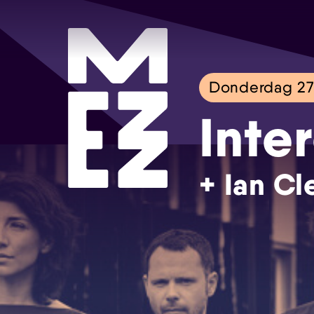
Donderdag 2
Inte
+ Ian C