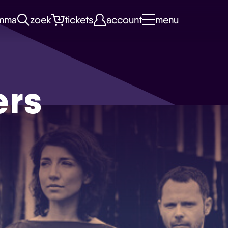
mma
zoek
tickets
account
menu
ers