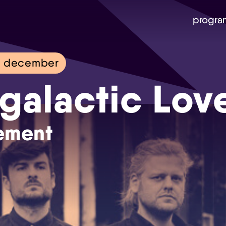
progra
7 december
rgalactic Lov
lement
Skip navigatie