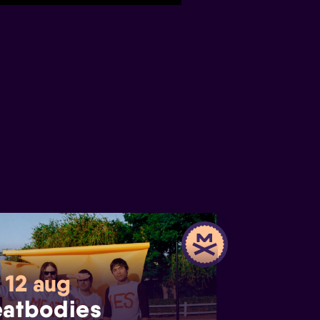
 12 aug
atbodies