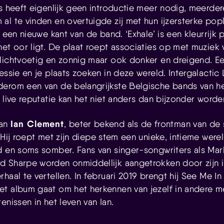
rs heeft eigenlijk geen introductie meer nodig, meerde
al te vinden en overtuigde zij met hun ijzersterke pop
t een nieuwe kant van de band. ‘Exhale’ is een kleurrij
het oor ligt. De plaat roept associaties op met muziek
lichtvoetig en zonnig maar ook donker en dreigend. Ee
essie en je plaats zoeken in deze wereld. Intergalactic
erom een van de belangrijkste Belgische bands van he
 live reputatie kan het niet anders dan bijzonder worde
Ian Clement
van
, beter bekend als de frontman van de
 Hij roept met zijn diepe stem een unieke, intieme werel
d en soms somber. Fans van singer-songwriters als Ma
 Sharpe worden onmiddellijk aangetrokken door zijn i
haal te vertellen. In februari 2019 brengt hij See Me In 
t album gaat om het herkennen van jezelf in andere m
enissen in het leven van Ian.