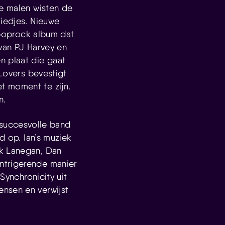
re malen wisten de
liedjes. Nieuwe
k poprock album dat
 van PJ Harvey en
n plaat die gaat
 Lovers bevestigt
t moment te zijn.
n.
 succesvolle band
d op. Ian’s muziek
rk Lanegan, Dan
ntrigerende manier
Synchronicity uit
ensen en verwijst