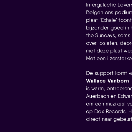
Intergalactic Love
Belgen ons podium 
plaat ‘Exhale’ toon
bijzonder goed in 
the Sundays, soms 
over loslaten, depr
met deze plaat wed
Met een ijzersterke
De support komt 
Wallace Vanborn
.
is warm, ontroeren
Auerbach en Edward
om een muzikaal ver
op Dox Records. He
direct naar gebeurt