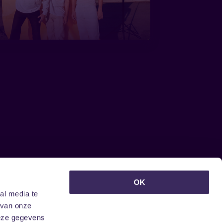
euwsbrief ontvangen?
OK
al media te
 van onze
deze gegevens