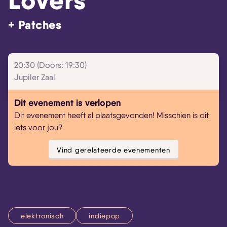
Lovers
+ Patches
Skip navigatie
20:30 (Doors: 19:30)
Jupiler Zaal
Dit evenement is verlopen
Dit evenement heeft al plaatsgevonden! Misschien is dit
iets voor jou?
Vind gerelateerde evenementen
elektronisch
indiepop