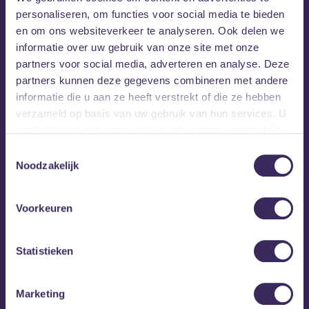
Lotte Lauwers raast brokken emotioneel puin naar buiten.
personaliseren, om functies voor social media te bieden
Met een subtiele smaak voor inpakkende zang schokken en
en om ons websiteverkeer te analyseren. Ook delen we
spinnen met precies de juiste hoeveelheid beats en
informatie over uw gebruik van onze site met onze
Patches
uitstrijkjes van elektronische tempera.
is een must
partners voor social media, adverteren en analyse. Deze
voor iedereen met een zwak voor melancholische verhalen
partners kunnen deze gegevens combineren met andere
en sensuele ontmoetingen.
informatie die u aan ze heeft verstrekt of die ze hebben
verzameld op basis van uw gebruik van hun services. U
gaat akkoord met onze cookies als u onze website blijft
gebruiken.
Toestemmingsselectie
Noodzakelijk
Voorkeuren
Statistieken
Marketing