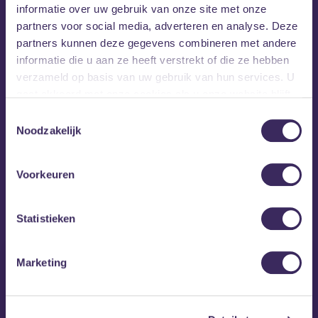
informatie over uw gebruik van onze site met onze
partners voor social media, adverteren en analyse. Deze
partners kunnen deze gegevens combineren met andere
informatie die u aan ze heeft verstrekt of die ze hebben
verzameld op basis van uw gebruik van hun services. U
gaat akkoord met onze cookies als u onze website blijft
gebruiken.
Toestemmingsselectie
Noodzakelijk
Voorkeuren
MEZZ tipt
Statistieken
Marketing