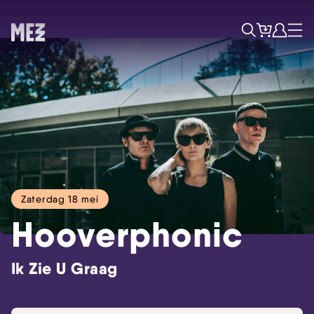
Tickets
Account
Progr
Menu
Zoek
Zaterdag 18 mei
Hooverphonic
Ik Zie U Graag
Skip navigatie