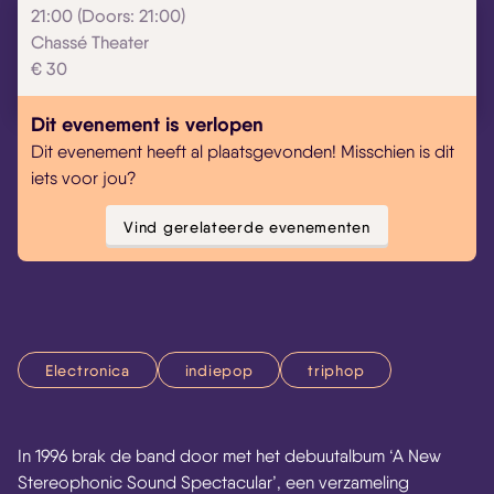
21:00 (Doors: 21:00)
Chassé Theater
€ 30
Dit evenement is verlopen
Dit evenement heeft al plaatsgevonden! Misschien is dit
iets voor jou?
Vind gerelateerde evenementen
Electronica
indiepop
triphop
In 1996 brak de band door met het debuutalbum ‘A New
Stereophonic Sound Spectacular’, een verzameling