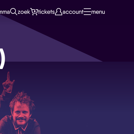
mma
zoek
tickets
account
menu
)