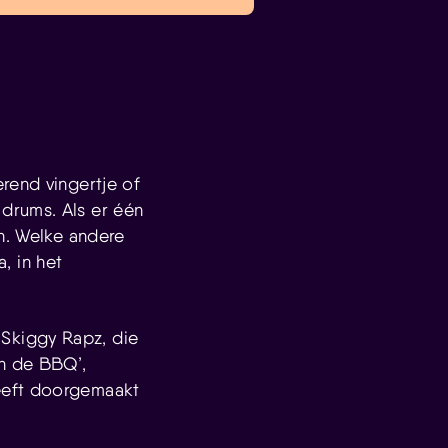
rend vingertje of
drums. Als er één
en. Welke andere
, in het
Skiggy Rapz, die
n de BBQ’,
eeft doorgemaakt