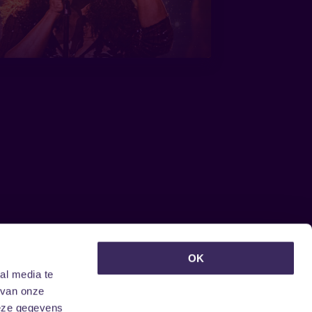
euwsbrief ontvangen?
OK
al media te
 van onze
deze gegevens