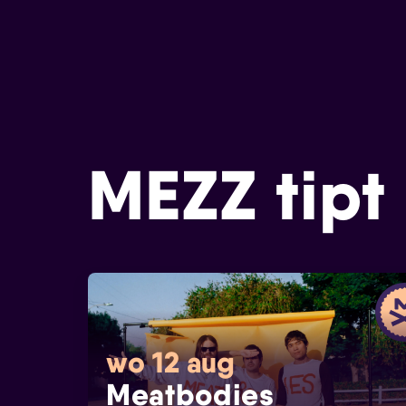
MEZZ tipt
wo 12 aug
Meatbodies