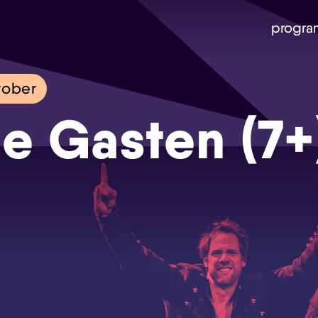
progra
tober
e Gasten (7+
Skip navigatie