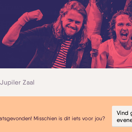
 Jupiler Zaal
Vind 
atsgevonden! Misschien is dit iets voor jou?
even