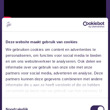
Deze website maakt gebruik van cookies
We gebruiken cookies om content en advertenties te
personaliseren, om functies voor social media te bieden
en om ons websiteverkeer te analyseren. Ook delen we
informatie over uw gebruik van onze site met onze
partners voor social media, adverteren en analyse. Deze
partners kunnen deze gegevens combineren met andere
informatie die u aan ze heeft verstrekt of die ze hebben
verzameld op basis van uw gebruik van hun services. U
gaat akkoord met onze cookies als u onze website blijft
gebruiken.
Toestemmingsselectie
Noodzakelijk