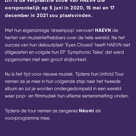
Dit is de verplaatste show van HAEVN die
oorspronkelijk op 5 juni in 2020, 15 mei en 17
december in 2021 zou plaatsvinden.
HAEVN
Met hun eigenzinnige ‘dreampop’ verovert
de
harten van muziekliefhebbers over de hele wereld. Na het
succes van hun debuutplaat ‘Eyes Closed’ heeft HAEVN niet
stilgezeten en volgde hun EP ‘Symphonic Tales’ dat werd
opgenomen met een groot strijkorkest.
Nu is het tijd voor nieuwe muziek. Tijdens hun Unfold Tour
nemen ze je mee in hun volgende stap naar het tweede
album en zul je worden ondergedompeld in een wereld
waar pop- en filmmuziek hun ultieme samensmelting vinden.
Néomi
Tijdens de tour nemen ze zangeres
als
voorprogramma mee.