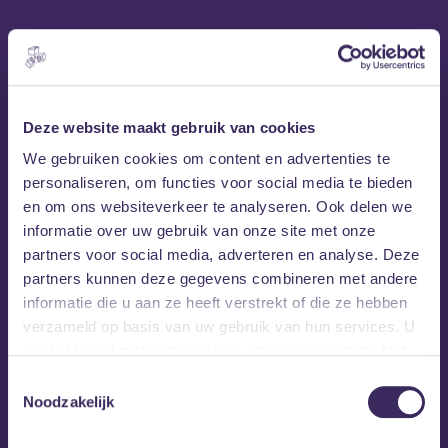
Deze website maakt gebruik van cookies
Lily Meola
We gebruiken cookies om content en advertenties te
Lily Meola
Opgegroeid op het eiland Maui, zoekt
met
personaliseren, om functies voor social media te bieden
haar album ‘Heartbreak Rodeo’ de grenzen op tussen
en om ons websiteverkeer te analyseren. Ook delen we
genre en geografie. Het is een album dat gebaseerd is
informatie over uw gebruik van onze site met onze
op scherpe songwriting en Meola’s eigen versie van
partners voor social media, adverteren en analyse. Deze
organische Amerikaanse muziek. Met country twang,
partners kunnen deze gegevens combineren met andere
Americana sfeer en pophooks, ontdekt ze haar kracht
informatie die u aan ze heeft verstrekt of die ze hebben
als eenzame ruiter, bereid om haar eigen pad te volgen
verzameld op basis van uw gebruik van hun services. U
op zoek naar een duidelijkere en betere toekomst.
gaat akkoord met onze cookies als u onze website blijft
gebruiken.
Toestemmingsselectie
Het nummer ‘Daydream’ bereikte de Top Viral Charts in
Noodzakelijk
27 verschillende landen en werd de titelsong van haar
debuut-EP. Meola heeft het podium gedeeld met