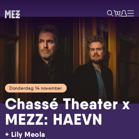
Tickets
Account
Progr
Menu
Zoek
Donderdag 14 november
Chassé Theater x
MEZZ: HAEVN
+ Lily Meola