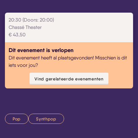
20:30 (Doors: 20:00)
Chassé Theater
Skip navigatie
€ 43,50
Dit evenement is verlopen
Dit evenement heeft al plaatsgevonden! Misschien is dit
iets voor jou?
Vind gerelateerde evenementen
Pop
Synthpop