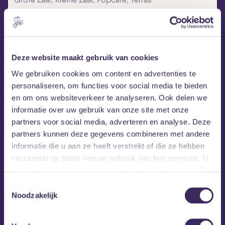
Gratis
Dit evenement is verlopen
Dit evenement heeft al plaatsgevonden! Misschien is dit
Deze website maakt gebruik van cookies
iets voor jou?
We gebruiken cookies om content en advertenties te
personaliseren, om functies voor social media te bieden
en om ons websiteverkeer te analyseren. Ook delen we
informatie over uw gebruik van onze site met onze
partners voor social media, adverteren en analyse. Deze
partners kunnen deze gegevens combineren met andere
informatie die u aan ze heeft verstrekt of die ze hebben
Carnaval
verzameld op basis van uw gebruik van hun services. U
gaat akkoord met onze cookies als u onze website blijft
gebruiken.
Toestemmingsselectie
Op carnavalsdinsdag komt jong en oud samen
Noodzakelijk
tijdens het Guldenbal: een warm, kleurrijk en
verbindend carnavalsfeest voor het hele gezin. Met