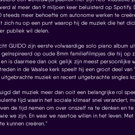
 werd al meer dan 9 miljoen keer beluisterd op Spotify. 
 steeds meer behoefte om autonome werken te creëren
t zich nu op een punt waarop hij de muziek die het dichts
r publiek wil delen.
cht GUIDO zijn eerste volwaardige solo piano album uit:
is geïnspireerd op oude 8mm familiefilmpjes die hij op zo
 en is daarmee dan ook gelijk zijn meest persoonlijke 
ptreden in de Waalse kerk speelt hij een groot deel van 
r uitgebrachte muziek en recent uitgebrachte singles 
uigd dat muziek meer dan ooit een belangrijke rol spee
bulente tijd waarin het sociale klimaat snel verandert,
ven de tijd nemen om over onszelf na te denken en te
ie we zijn. En waar we naartoe willen in het leven. Me
te kunnen creëren.”