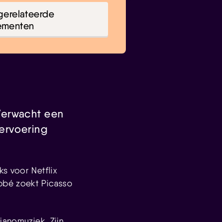
gerelateerde
ementen
Verwacht een
vervoering
s voor Netflix
bbé zoekt Picasso
ianomuziek. Zijn