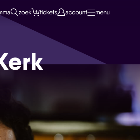
mma
zoek
tickets
account
menu
Kerk