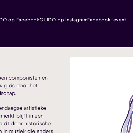
DO op Facebook
GUIDO op Instagram
Facebook-event
ssen componisten en
uw gids door het
dschap.
ndaagse artistieke
merkt blijft in een
rdt door historische
en in muziek die anders