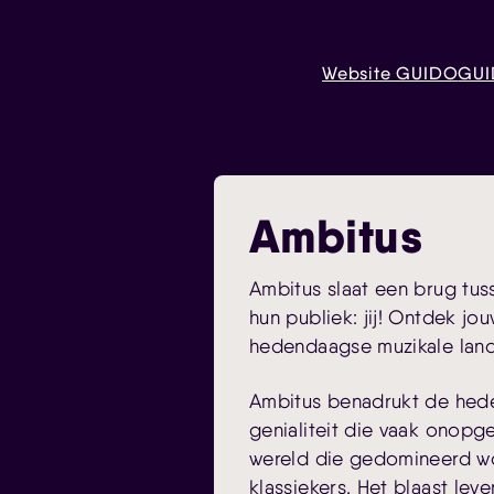
Website GUIDO
GUI
Ambitus
Ambitus slaat een brug tu
hun publiek: jij! Ontdek jo
hedendaagse muzikale lan
Ambitus benadrukt de hede
genialiteit die vaak onopge
wereld die gedomineerd wo
klassiekers. Het blaast lev