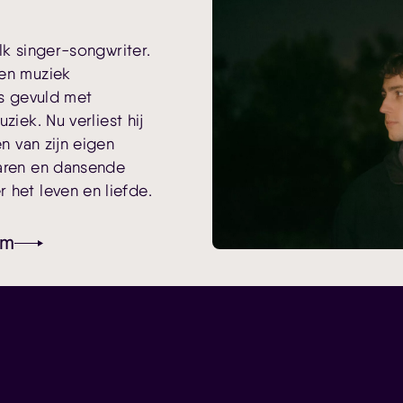
lk singer-songwriter.
een muziek
is gevuld met
uziek
.
Nu verliest hij
en van zijn eigen
taren en dansende
 het leven en liefde.
am