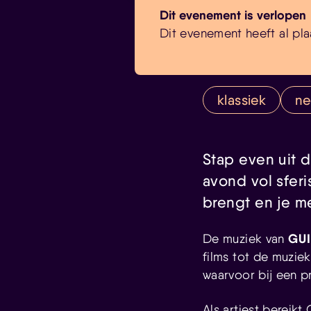
Dit evenement is verlopen
Dit evenement heeft al pla
klassiek
ne
Stap even uit 
avond vol sfer
brengt en je m
GU
De muziek van
films tot de muzi
waarvoor bij een 
Als artiest bereik