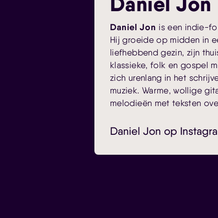
Daniel Jon
Daniel Jon
is een
indie
-fo
Hij groeide op midden in 
liefhebbend gezin, zijn thu
klassieke, folk en
gospel m
zich urenlang in het schrijv
muziek. Warme, wollige gi
melodieën met teksten over
Daniel Jon op Instagr