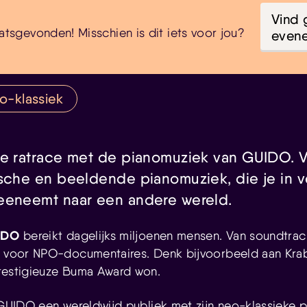
Vind 
atsgevonden! Misschien is dit iets voor jou?
even
o-klassiek
de ratrace met de pianomuziek van GUIDO. 
ische en beeldende pianomuziek, die je in 
eeneemt naar een andere wereld.
IDO
bereikt dagelijks miljoenen mensen. Van soundtrack
ek voor NPO-documentaires. Denk bijvoorbeeld aan Kra
prestigieuze Buma Award won.
t GUIDO een wereldwijd publiek met zijn neo-klassieke p