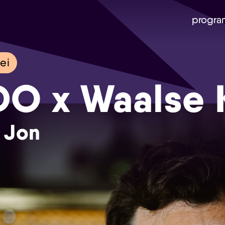
progra
ei
O x Waalse 
 Jon