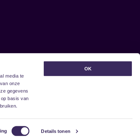
euwsbrief ontvangen?
OK
al media te
 van onze
deze gegevens
 op basis van
bruiken.
ing
Details tonen