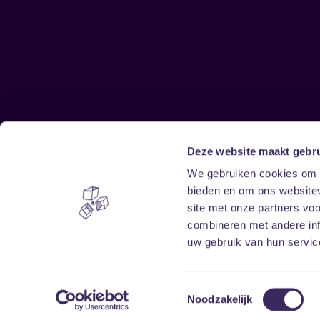
Deze website maakt gebru
Sitemap
We gebruiken cookies om c
bieden en om ons websitev
Home
Disclaimer
site met onze partners vo
Vrijwilligers
Toegankelijkheid
combineren met andere inf
Verhuur
Privacy & cookies
uw gebruik van hun service
Toestemmingsselectie
Noodzakelijk