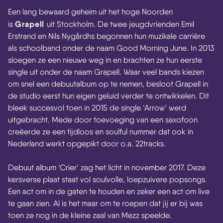
Een lang bewaard geheim uit het hoge Noorden
Grapell
is
uit Stockholm. De twee jeugdvrienden Emil
Erstrand en Nils Nygårdhs begonnen hun muzikale carrière
als schoolband onder de naam Good Morning June. In 2013
sloegen ze een nieuwe weg in en brachten ze hun eerste
single uit onder de naam Grapell. Waar veel bands kiezen
om snel een debuutalbum op te nemen, besloot Grapell in
de studio eerst hun eigen geluid verder te ontwikkelen. Dit
bleek succesvol toen in 2015 de single ‘Arrow’ werd
uitgebracht. Mede door toevoeging van een saxofoon
creëerde ze een tijdloos en soulful nummer dat ook in
Nederland werkt opgepikt door o.a. 22tracks.
Debuut album ‘Crier’ zag het licht in november 2017. Deze
kersverse plaat staat vol soulvolle, loepzuivere popsongs.
Een act om in de gaten te houden en zeker een act om live
te gaan zien. Al is het maar om te roepen dat jij er bij was
toen ze nog in de kleine zaal van Mezz speelde.