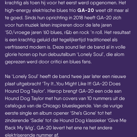
krachtig als toen hij voor het eerst werd opgenomen. Het
GA-20
high-energy elektrische blues trio
weet dit maar al
te goed. Sinds hun oprichting in 2018 heeft GA-20 zich
voor hun muziek laten inspireren door de late jaren
‘50/vroege jaren ‘60 blues, r&b en rock ’n roll. Het resultaat
is een krachtig geluid dat tegelijkertijd traditioneel als
verfrissend modern is. Deze sound liet de band al in volle
glorie horen op hun debuutalbum ‘Lonely Soul’, die alom
geprezen werd door critici en blues fans.
Na ‘Lonely Soul’ heeft de band twee jaar later een nieuwe
plaat uitgebracht ‘Try It…You Might Like It! GA-20 Does
Hound Dog Taylor’. Hierop brengt GA-20 een ode aan
Hound Dog Taylor met hun covers van 10 nummers uit de
catalogus van de Chicago blueslegende. Van de vurige
eerste single en album opener ‘She’s Gone’ tot het
zinderende ‘Sadie’ tot de Hound Dog klassieker ‘Give Me
Back My Wig’, GA-20 levert het ene na het andere
elektriserende nummer af.