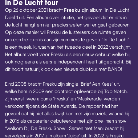
In De Lucht tour
Fresku
Op 26 oktober 2021 bracht
zijn album ‘In De Lucht
Deel 1 uit. Een album over intuïtie, het gevoel dat er iets in
de lucht hangt en niet precies weten wat er gaat gebeuren.
Op deze manier wil Fresku de luisteraars de ruimte geven
om een betekenis aan zijn nummers te geven. ‘In De Lucht’
is een tweeluik, waarvan het tweede deel in 2022 verschijnt.
Het album voelt voor Fresku als een nieuw debuut welke hij
ook nog eens als eerste independent heeft uitgebracht. Bij
dit hoort natuurlijk ook een nieuwe clubtour met BAND!
Eind 2008 bracht Fresku zijn single ‘Brief Aan Kees’ uit,
welke hem in 2009 een contract opleverde bij Top Notch.
Zijn eerst twee albums ‘Fresku’ en ‘Maskerade’ werden
verkozen tijdens de State Awards. De rapper had het
gevoel dat hij niet alles kwijt kon met zijn muziek, waarna hij
in 2016 als cabaretier debuteerde met zijn one-man show
‘Welkom Bij De Fresku Show’. Samen met Mani bracht hij
vervolgens in 2017 zijn album ‘Juice’ uit. In 2022 is Fresku