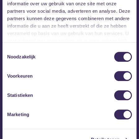
informatie over uw gebruik van onze site met onze
partners voor social media, adverteren en analyse. Deze
partners kunnen deze gegevens combineren met andere
informatie die u aan ze heeft verstrekt of die ze hebben
verzameld op basis van uw gebruik van hun services. U
gaat akkoord met onze cookies als u onze website blijft
gebruiken.
Toestemmingsselectie
Noodzakelijk
Voorkeuren
MEZZ tipt
Statistieken
Marketing