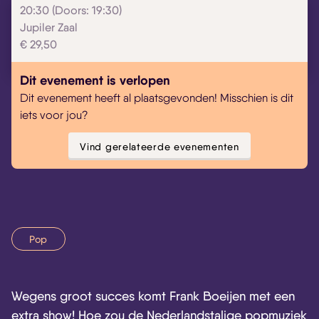
20:30 (Doors: 19:30)
Jupiler Zaal
€ 29,50
Dit evenement is verlopen
Dit evenement heeft al plaatsgevonden! Misschien is dit
iets voor jou?
Vind gerelateerde evenementen
Pop
Wegens groot succes komt Frank Boeijen met een
extra show! Hoe zou de Nederlandstalige popmuziek