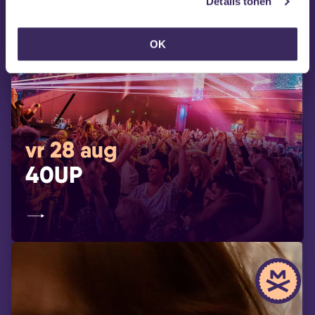
Details tonen
OK
vr 28 aug
40UP