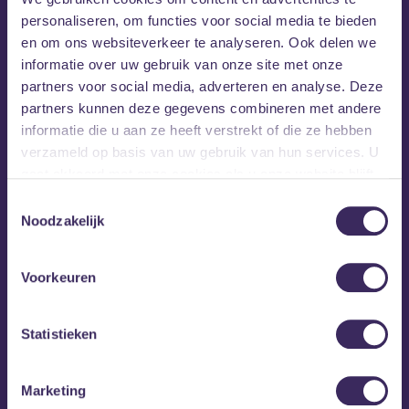
personaliseren, om functies voor social media te bieden
en om ons websiteverkeer te analyseren. Ook delen we
informatie over uw gebruik van onze site met onze
partners voor social media, adverteren en analyse. Deze
partners kunnen deze gegevens combineren met andere
informatie die u aan ze heeft verstrekt of die ze hebben
verzameld op basis van uw gebruik van hun services. U
gaat akkoord met onze cookies als u onze website blijft
gebruiken.
Toestemmingsselectie
Noodzakelijk
Voorkeuren
Statistieken
MEZZ tipt
Marketing