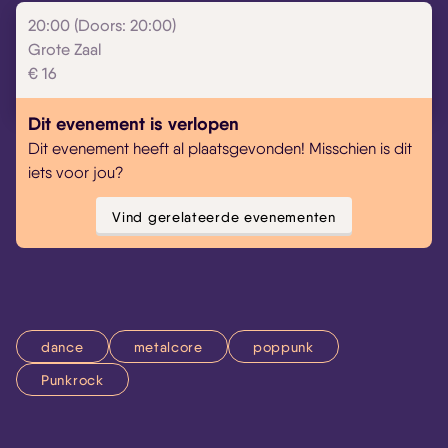
20:00 (Doors: 20:00)
Grote Zaal
€ 16
Dit evenement is verlopen
Dit evenement heeft al plaatsgevonden! Misschien is dit
iets voor jou?
Vind gerelateerde evenementen
dance
metalcore
poppunk
Punkrock