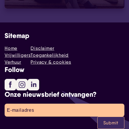
Sitemap
Home
Disclaimer
Vrijwilligers
Toegankelijkheid
Verhuur
Privacy & cookies
Follow
Facebook
Instagram
LinkedIn
Onze nieuwsbrief ontvangen?