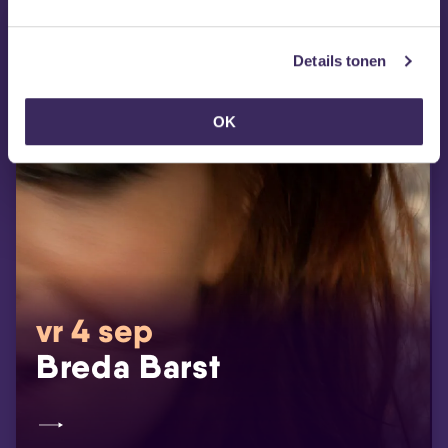
Details tonen
OK
vr 4 sep
Breda Barst