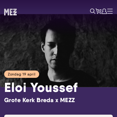
Tickets
Account
Progr
Menu
Zoek
Zondag 19 april
Eloi Youssef
Grote Kerk Breda x MEZZ