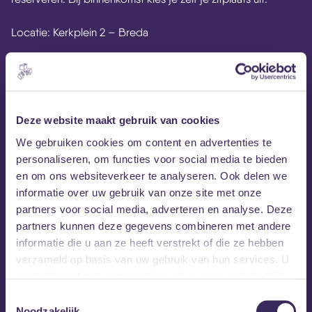
Locatie: Kerkplein 2 – Breda
Eloi Youssef op Instagram
Facebook-event
Deze website maakt gebruik van cookies
We gebruiken cookies om content en advertenties te
personaliseren, om functies voor social media te bieden
en om ons websiteverkeer te analyseren. Ook delen we
informatie over uw gebruik van onze site met onze
partners voor social media, adverteren en analyse. Deze
partners kunnen deze gegevens combineren met andere
informatie die u aan ze heeft verstrekt of die ze hebben
verzameld op basis van uw gebruik van hun services. U
gaat akkoord met onze cookies als u onze website blijft
gebruiken.
Toestemmingsselectie
Noodzakelijk