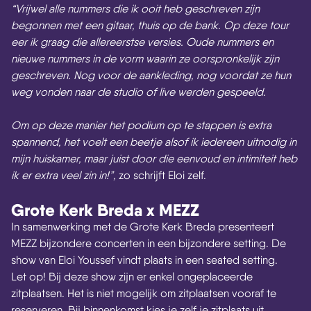
“Vrijwel alle nummers die ik ooit heb geschreven zijn
begonnen met een gitaar, thuis op de bank. Op deze tour
eer ik graag die allereerstse versies. Oude nummers en
nieuwe nummers in de vorm waarin ze oorspronkelijk zijn
geschreven. Nog voor de aankleding, nog voordat ze hun
weg vonden naar de studio of live werden gespeeld.
Om op deze manier het podium op te stappen is extra
spannend, het voelt een beetje alsof ik iedereen uitnodig in
mijn huiskamer, maar juist door die eenvoud en intimiteit heb
ik er extra veel zin in!”,
zo schrijft Eloi zelf.
Grote Kerk Breda x MEZZ
In samenwerking met de Grote Kerk Breda presenteert
MEZZ bijzondere concerten in een bijzondere setting. De
show van Eloi Youssef vindt plaats in een seated setting.
Let op! Bij deze show zijn er enkel ongeplaceerde
zitplaatsen. Het is niet mogelijk om zitplaatsen vooraf te
reserveren. Bij binnenkomst kies je zelf je zitplaats uit.