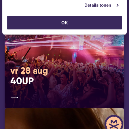
Details tonen
OK
vr 28 aug
40UP