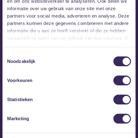
en om ons websiteverkeer te analyseren. Ook delen we
informatie over uw gebruik van onze site met onze
partners voor social media, adverteren en analyse. Deze
partners kunnen deze gegevens combineren met andere
informatie die u aan ze heeft verstrekt of die ze hebben
verzameld op basis van uw gebruik van hun services. U
gaat akkoord met onze cookies als u onze website blijft
gebruiken.
Toestemmingsselectie
Noodzakelijk
Voorkeuren
MEZZ tipt
Statistieken
Marketing