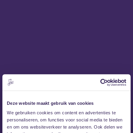
Magnetic Spacemen
Deze website maakt gebruik van cookies
Magnetic Spacemen
brengt de zaal tot leven met
We gebruiken cookies om content en advertenties te
een mix van garagerock, surfpunk en rock-‘n-roll. Met
personaliseren, om functies voor social media te bieden
strakke riffs, een energie die blijft verrassen en
en om ons websiteverkeer te analyseren. Ook delen we
onverwachte wendingen is dit geen band die