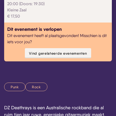
20:00 (Doors: 19:30)
Kleine Zaal
Skip navigatie
€ 17,50
Dit evenement is verlopen
Dit evenement heeft al plaatsgevonden! Misschien is dit
iets voor jou?
Vind gerelateerde evenementen
Punk
Rock
DZ Deathrays is een Australische rockband die al
ruim tien jaar ruwe, energieke gitaarmuziek maakt.