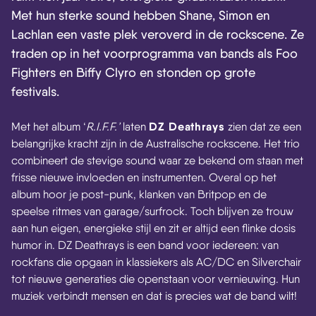
Met hun sterke sound hebben Shane, Simon en
Lachlan een vaste plek veroverd in de rockscene. Ze
traden op in het voorprogramma van bands als Foo
Fighters en Biffy Clyro en stonden op grote
festivals.
DZ Deathrays
Met het album ‘
R.I.F.F.’
laten
zien dat ze een
belangrijke kracht zijn in de Australische rockscene. Het trio
combineert de stevige sound waar ze bekend om staan met
frisse nieuwe invloeden en instrumenten. Overal op het
album hoor je post-punk, klanken van Britpop en de
speelse ritmes van garage/surfrock. Toch blijven ze trouw
aan hun eigen, energieke stijl en zit er altijd een flinke dosis
humor in. DZ Deathrays is een band voor iedereen: van
rockfans die opgaan in klassiekers als AC/DC en Silverchair
tot nieuwe generaties die openstaan voor vernieuwing. Hun
muziek verbindt mensen en dat is precies wat de band wilt!