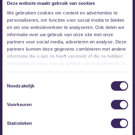
Deze website maakt gebruik van cookies
Geef in de mail aan:
We gebruiken cookies om content en advertenties te
personaliseren, om functies voor social media te bieden
Je naam:
en om ons websiteverkeer te analyseren. Ook delen we
Leeftijd:
informatie over uw gebruik van onze site met onze
Welke editie je deel wilt nemen en op welke datum:
partners voor social media, adverteren en analyse. Deze
Ervaring: ja of nee.
partners kunnen deze gegevens combineren met andere
informatie die u aan ze heeft verstrekt of die ze hebben
Voor vragen en-of opmerkingen kun je ook altijd mailen.
verzameld op basis van uw gebruik van hun services. U
gaat akkoord met onze cookies als u onze website blijft
gebruiken.
Toestemmingsselectie
Noodzakelijk
Voorkeuren
Statistieken