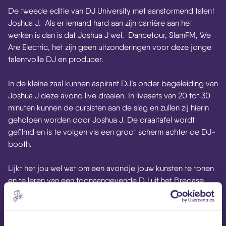
De tweede editie van DJ University met aanstormend talent
Joshua J. Als er iemand hard aan zijn carrière aan het
werken is dan is dat Joshua J wel. Dancetour, SlamFM, We
Are Electric, het zijn geen uitzonderingen voor deze jonge
talentvolle DJ en producer.
In de kleine zaal kunnen aspirant DJ’s onder begeleiding van
Joshua J deze avond live draaien. In livesets van 20 tot 30
minuten kunnen de cursisten aan de slag en zullen zij hierin
geholpen worden door Joshua J. De draaitafel wordt
gefilmd en is te volgen via een groot scherm achter de DJ-
booth.
Lijkt het jou wel wat om een avondje jouw kunsten te tonen
en te leren van een toonaangevende DJ uit het Bredase
circuit? Meld je dan snel aan want vol=vol (max. 7 cursisten)
Aanmelden kan via
rick@mezz.nl