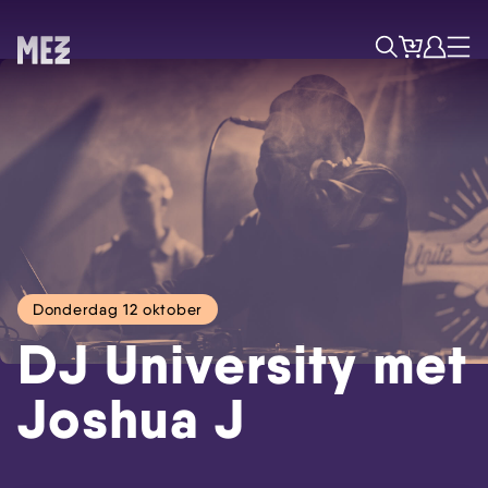
Tickets
Account
Progr
Menu
Zoek
Donderdag 12 oktober
DJ University met
Skip navigatie
Joshua J