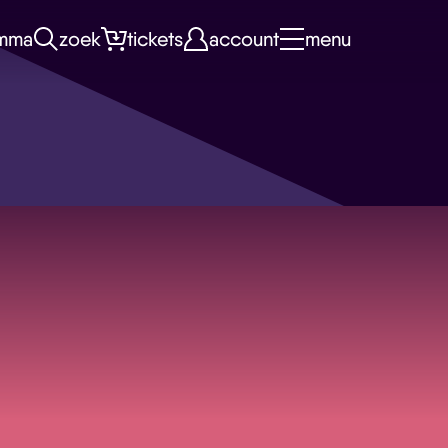
mma
zoek
tickets
account
menu