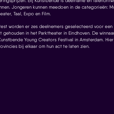
eringsprijzen. Bij Kunstbende is deelname en talenontw
innen. Jongeren kunnen meedoen in de categorieën: Mu
eater, Taal, Expo en Film.
test worden er zes deelnemers geselecteerd voor een 
dt gehouden in het Parktheater in Eindhoven. De winna
Kunstbende Young Creators Festival in Amsterdam. Hier
rovincies bij elkaar om hun act te laten zien.