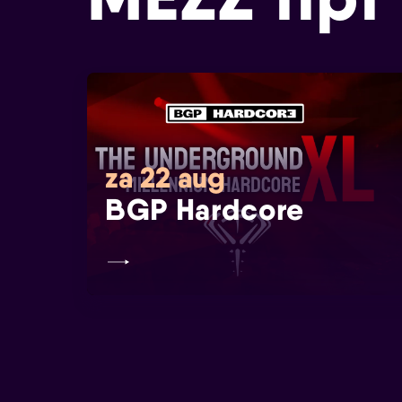
za 22 aug
BGP Hardcore