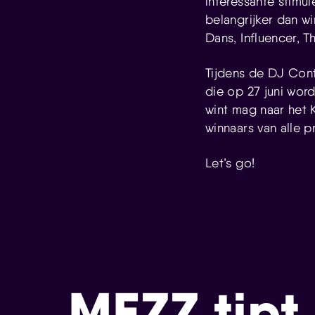
interessante stimul
belangrijker dan w
Dans, Influencer, Th
Tijdens de DJ Con
die op 27 juni wor
wint mag naar het 
winnaars van alle p
Let’s go!
MEZZ tipt