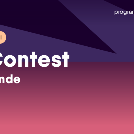
progra
i
ontest
nde
Skip navigatie