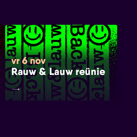
vr 6 nov
Rauw & Lauw reünie