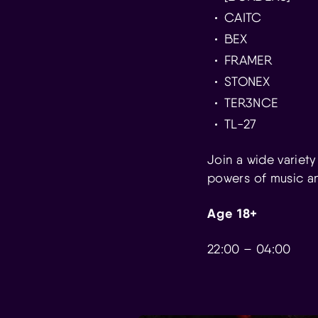
CAITC
BEX
FRAMER
STONEX
TER3NCE
TL-27
Join a wide variety
powers of music an
Age 18+
22:00 – 04:00