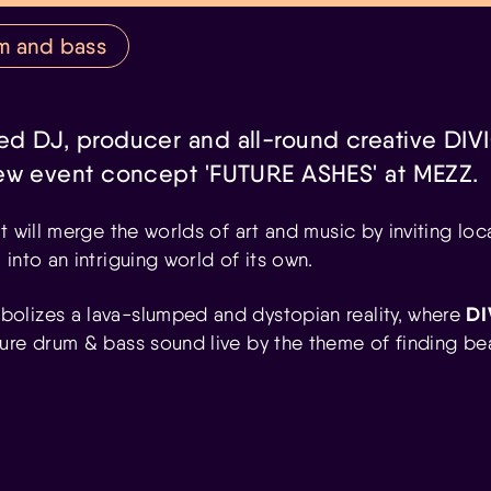
m and bass
d DJ, producer and all-round creative DIV
ew event concept 'FUTURE ASHES' at MEZZ.
t will merge the worlds of art and music by inviting loca
into an intriguing world of its own.
DI
olizes a lava-slumped and dystopian reality, where
ure drum & bass sound live by the theme of finding bea