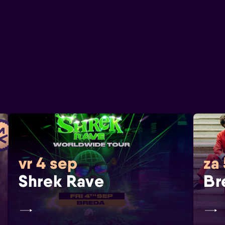
vr 4 sep
za
Shrek Rave
Br