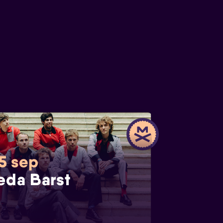
 5 sep
eda Barst