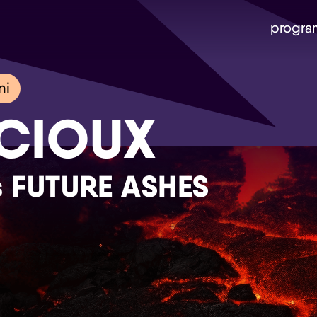
progra
ni
ICIOUX
s FUTURE ASHES
Skip navigatie