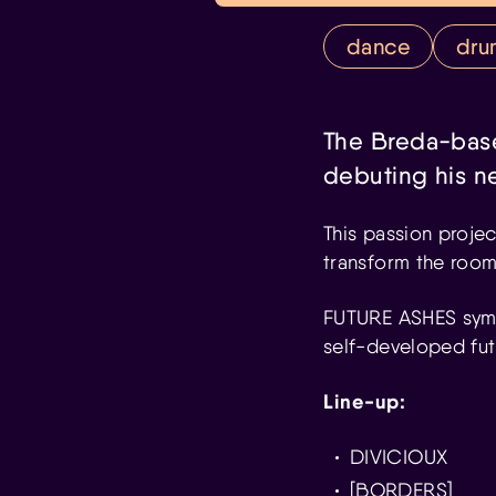
dance
dru
The Breda-base
debuting his n
This passion projec
transform the room 
FUTURE ASHES symb
self-developed fut
Line-up:
DIVICIOUX
[BORDERS]